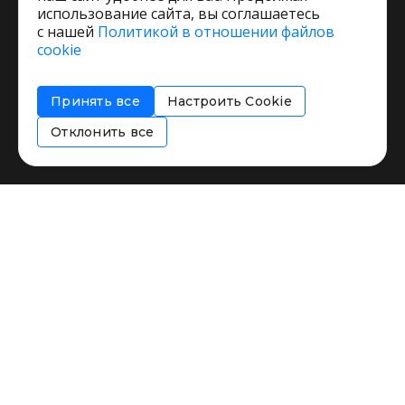
использование сайта, вы соглашаетесь
с нашей
Политикой в отношении файлов
Пользовательское соглашение
cookie
Политика обработки персональных данных
Согласие на обработку персональных данных
Принять все
Настроить Cookie
Соглашение об информировании
Политика использования cookies
Отклонить все
Restorating.ru © 1999 - 2026