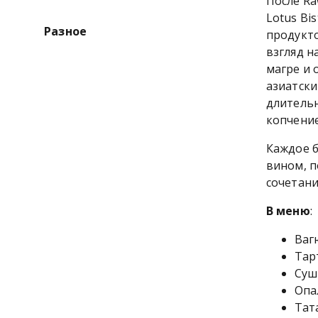
После Ra
Lotus Bi
Разное
продукто
взгляд н
магре и 
азиатски
длительн
копчение
Каждое 
вином, п
сочетани
В меню
:
Ваг
Тар
Суш
Опа
Тат