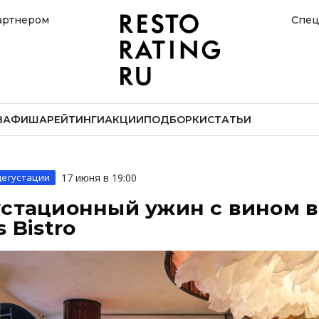
артнером
Спец
В
АФИША
РЕЙТИНГИ
АКЦИИ
ПОДБОРКИ
СТАТЬИ
дегустации
17 июня в 19:00
стационный ужин с вином в
s Bistro