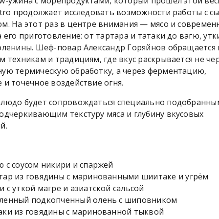
w-ужина с морепродуктами, который прошел этой вес
stro продолжает исследовать возможности работы с с
м. На этот раз в центре внимания — мясо и совреме
а его приготовление: от тартара и татаки до вагю, утк
оленины. Шеф-повар Александр Горяйнов обращается 
м техникам и традициям, где вкус раскрывается не че
ую термическую обработку, а через ферментацию,
 и точечное воздействие огня.
блюдо будет сопровождаться специально подобранны
одчеркивающим текстуру мяса и глубину вкусовых
й.
ю с соусом никири и спаржей
тар из говядины с маринованными шиитаке и угрём
и с уткой магре и азиатской сальсой
ленный подкопченный олень с шиповником
аки из говядины с маринованной тыквой