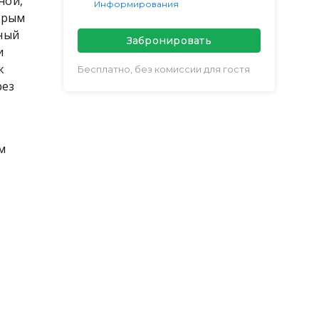
ной,
Информирования
ырым
нный
Забронировать
и
к
Бесплатно, без комиссии для гостя
рез
м