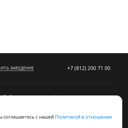
+7 (812)
200 71 00
ИТЬ ЗАВЕДЕНИЕ
ибку?
Контакты
ораторов
Дополнительные услуги
Основной стек технологий
вы соглашаетесь с нашей
Политикой в отношении
 свое заведение