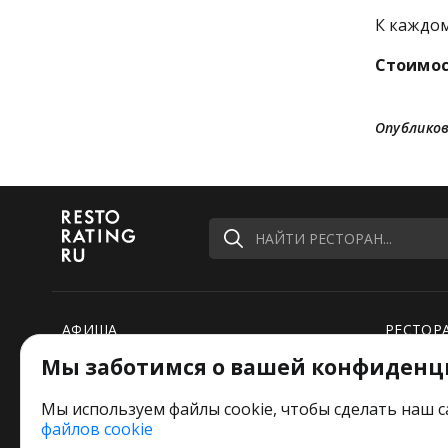
К каждо
Стоимос
Опубликов
НАЙТИ РЕСТОРАН...
АФИША
РЕСТОР
Мы заботимся о вашей конфиденц
РЕЙТИНГИ
НОВОСТ
ПОДБОРКИ
СПЕЦПР
Мы используем файлы cookie, чтобы сделать наш с
файлов cookie
РЕДАКЦИЯ ШУТИТ
Оставьт