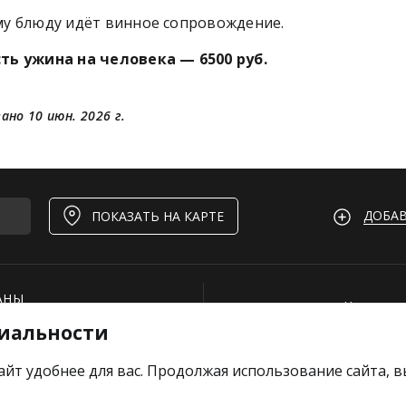
му блюду идёт винное сопровождение.
ть ужина на человека — 6500 руб.
ано 10 июн. 2026 г.
ДОБАВ
ПОКАЗАТЬ НА КАРТЕ
АНЫ
Нашли ош
иальности
И
Для рест
ОЕКТЫ
Вакансии
айт удобнее для вас. Продолжая использование сайта, 
е отзыв
Добавить