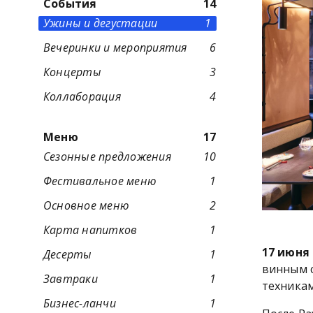
События
14
Ужины и дегустации
1
Вечеринки и мероприятия
6
Концерты
3
Коллаборация
4
Меню
17
Сезонные предложения
10
Фестивальное меню
1
Основное меню
2
Карта напитков
1
17 июня 
Десерты
1
винным 
Завтраки
1
техника
Бизнес-ланчи
1