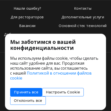
Нашли ошибку?
Контакты
Для рестораторов
Дополнительные услуги
Вакансии
Основной стек технологий
Добавить свое заведение
Мы заботимся о вашей
Тарифы
конфиденциальности
Мы используем файлы cookie, чтобы сделать
наш сайт удобнее для вас. Продолжая
использование сайта, вы соглашаетесь
с нашей
Политикой в отношении файлов
Пользовательское соглашение
cookie
Политика обработки персональных данных
Согласие на обработку персональных данных
Принять все
Настроить Cookie
Соглашение об информировании
Политика использования cookies
Отклонить все
Restorating.ru © 1999 - 2026