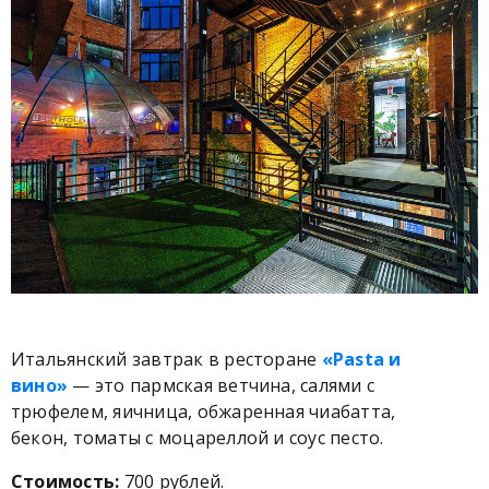
Итальянский завтрак в ресторане
«Pasta и
вино»
— это пармская ветчина, салями с
трюфелем, яичница, обжаренная чиабатта,
бекон, томаты с моцареллой и соус песто.
Стоимость:
700 рублей.