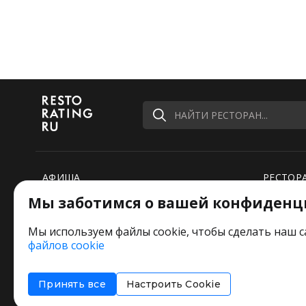
НАЙТИ РЕСТОРАН...
АФИША
РЕСТОР
Мы заботимся о вашей конфиденц
РЕЙТИНГИ
НОВОСТ
ПОДБОРКИ
СПЕЦПР
Мы используем файлы cookie, чтобы сделать наш с
файлов cookie
РЕДАКЦИЯ ШУТИТ
Оставьт
Принять все
Настроить Cookie