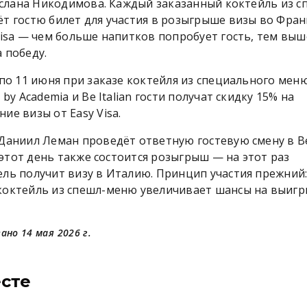
Руслана Никодимова. Каждый заказанный коктейль из с
т гостю билет для участия в розыгрыше визы во Фра
Visa — чем больше напитков попробует гость, тем выш
 победу.
 по 11 июня при заказе коктейля из специального мен
 by Academia и Be Italian гости получат скидку 15% на
ие визы от Easy Visa.
Даниил Леман проведёт ответную гостевую смену в B
 В этот день также состоится розыгрыш — на этот раз
ль получит визу в Италию. Принцип участия прежний
коктейль из спешл-меню увеличивает шансы на выигр
ано 14 мая 2026 г.
есте