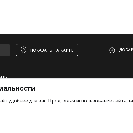
ДОБАВ
ПОКАЗАТЬ НА КАРТЕ
АНЫ
Нашли ош
иальности
И
Для рест
ОЕКТЫ
Вакансии
айт удобнее для вас. Продолжая использование сайта, 
е отзыв
Добавить
Тарифы