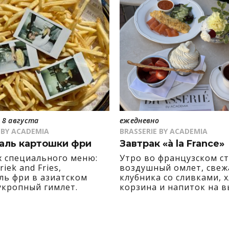
ежедневно
 8 августа
BRASSERIE BY ACADEMIA
 BY ACADEMIA
Завтрак «à la France»
аль картошки фри
Утро во французском ст
х специального меню:
воздушный омлет, свеж
riek and Fries,
клубника со сливками, 
ль фри в азиатском
корзина и напиток на в
укропный гимлет.