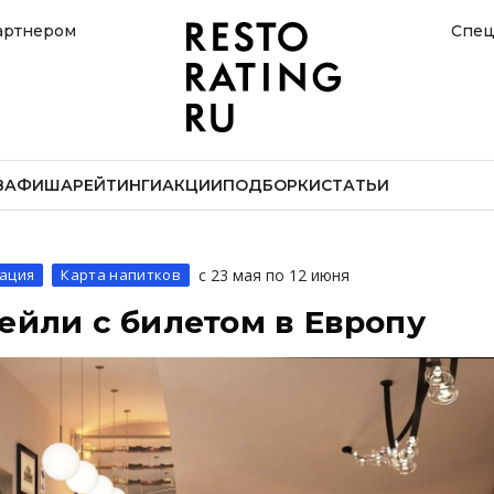
артнером
Спец
В
АФИША
РЕЙТИНГИ
АКЦИИ
ПОДБОРКИ
СТАТЬИ
ация
Карта напитков
с 23 мая по 12 июня
ейли с билетом в Европу