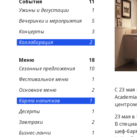
События
11
Ужины и дегустации
1
Вечеринки и мероприятия
5
Концерты
3
Коллаборация
2
Меню
18
Сезонные предложения
10
Фестивальное меню
1
С 23 мая
Основное меню
2
Academia
Карта напитков
1
центром 
Десерты
1
23 мая в
Завтраки
2
В специа
шеф-бар
Бизнес-ланчи
1