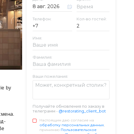
Телефон:
Кол-во гостей:
Имя:
Фамилия:
Ваши пожелания:
ie by
Получайте обновления по заказу в
телеграмм -
@restorating_client_bot
смена.
нд-
Настоящим даю согласие на
обработку персональных данных
,
Be
принимаю
Пользовательское