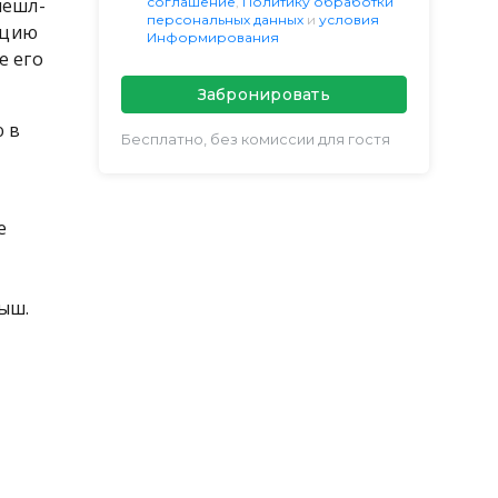
пешл-
соглашение
,
Политику обработки
персональных данных
и
условия
нцию
Информирования
е его
Забронировать
ю в
Бесплатно, без комиссии для гостя
e
:
ыш.