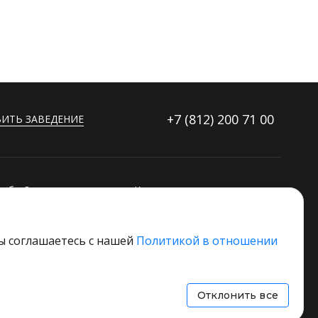
+7 (812)
200 71 00
ИТЬ ЗАВЕДЕНИЕ
ибку?
Контакты
ораторов
Дополнительные услуги
Основной стек технологий
вы соглашаетесь с нашей
Политикой в отношении
 свое заведение
Отклонить все