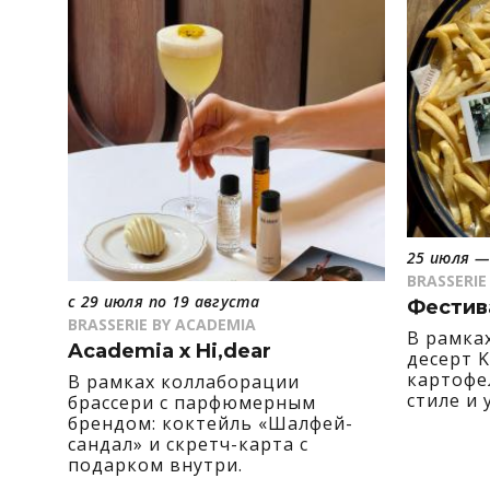
25 июля —
BRASSERIE
с 29 июля по 19 августа
Фестив
BRASSERIE BY ACADEMIA
В рамка
Academia x Hi,dear
десерт K
картофе
В рамках коллаборации
стиле и 
брассери с парфюмерным
брендом: коктейль «Шалфей-
сандал» и скретч-карта с
подарком внутри.