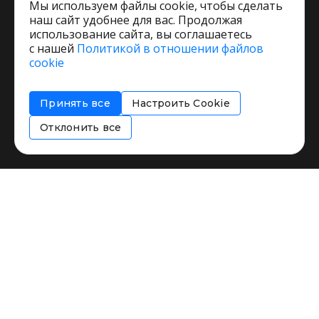
Мы используем файлы cookie, чтобы сделать
наш сайт удобнее для вас. Продолжая
использование сайта, вы соглашаетесь
с нашей
Политикой в отношении файлов
Пользовательское соглашение
cookie
Политика обработки персональных данных
Согласие на обработку персональных данных
Принять все
Настроить Cookie
Соглашение об информировании
Политика использования cookies
Отклонить все
Restorating.ru © 1999 - 2026