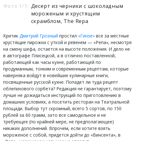
Фото 1/1:
Десерт из черники с шоколадным
мороженым и хрустящим
скрамблом, The Repa
Критик
Дмитрий Грозный
простил
«Гинзе»
все за местные
хрустящие пирожки с уткой и ревенем — «Репа», несмотря
на смену шефа, остается на высоте положения. И дело не
в автографе Плисецкой, а в отлично поставленной,
работающей как часы кухне, работающей по
продуманным, тонким и современным рецептам, которые
наверняка войдут в новейшие кулинарные книги,
посвященные русской кухне. Попадет ли туда рецепт
облепихового сорбета? Редакция не гарантирует, поэтому
лучше не дожидаться инструкций по приготовлению в
домашних условиях, а посетить ресторан на Театральной
площади. Выбор тут скромный, всего 5 сортов, по 150
рублей за 60 грамм, зато все самодельное и не
требующее (по крайней мере, не предполагающее)
никаких дополнений. Впрочем, если хотите взять
мороженое с собой, придется дойти до «Винсента», в