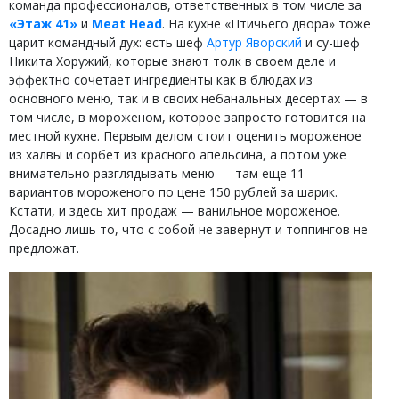
команда профессионалов, ответственных в том числе за
«Этаж 41»
и
Meat Head
. На кухне «Птичьего двора» тоже
царит командный дух: есть шеф
Артур Яворский
и су-шеф
Никита Хоружий, которые знают толк в своем деле и
эффектно сочетает ингредиенты как в блюдах из
основного меню, так и в своих небанальных десертах — в
том числе, в мороженом, которое запросто готовится на
местной кухне. Первым делом стоит оценить мороженое
из халвы и сорбет из красного апельсина, а потом уже
внимательно разглядывать меню — там еще 11
вариантов мороженого по цене 150 рублей за шарик.
Кстати, и здесь хит продаж — ванильное мороженое.
Досадно лишь то, что с собой не завернут и топпингов не
предложат.