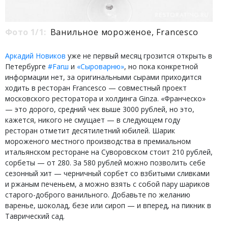
Фото 1/1:
Ванильное мороженое, Francesco
Аркадий Новиков
уже не первый месяц грозится открыть в
Петербурге
#Farш
и
«Сыроварню»
, но пока конкретной
информации нет, за оригинальными сырами приходится
ходить в ресторан Francesco — совместный проект
московского ресторатора и холдинга Ginza. «Франческо»
— это дорого, средний чек выше 3000 рублей, но это,
кажется, никого не смущает — в следующем году
ресторан отметит десятилетний юбилей. Шарик
мороженого местного производства в премиальном
итальянском ресторане на Суворовском стоит 210 рублей,
сорбеты — от 280. За 580 рублей можно позволить себе
сезонный хит — черничный сорбет со взбитыми сливками
и ржаным печеньем, а можно взять с собой пару шариков
старого-доброго ванильного. Добавьте по желанию
варенье, шоколад, безе или сироп — и вперед, на пикник в
Таврический сад.