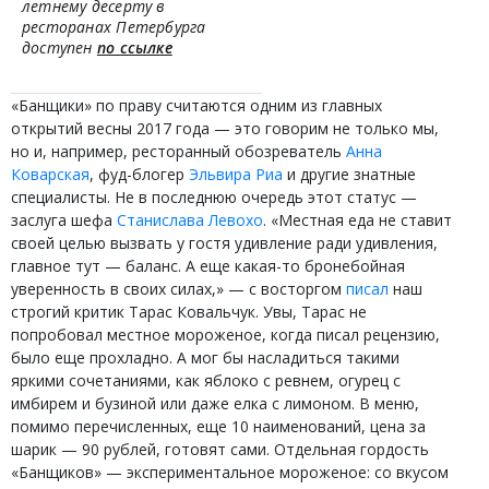
летнему десерту в
ресторанах Петербурга
доступен
по ссылке
«Банщики» по праву считаются одним из главных
открытий весны 2017 года — это говорим не только мы,
но и, например, ресторанный обозреватель
Анна
Коварская
, фуд-блогер
Эльвира Риа
и другие знатные
специалисты. Не в последнюю очередь этот статус —
заслуга шефа
Станислава Левохо
. «Местная еда не ставит
своей целью вызвать у гостя удивление ради удивления,
главное тут — баланс. А еще какая-то бронебойная
уверенность в своих силах,» — с восторгом
писал
наш
строгий критик Тарас Ковальчук. Увы, Тарас не
попробовал местное мороженое, когда писал рецензию,
было еще прохладно. А мог бы насладиться такими
яркими сочетаниями, как яблоко с ревнем, огурец с
имбирем и бузиной или даже елка с лимоном. В меню,
помимо перечисленных, еще 10 наименований, цена за
шарик — 90 рублей, готовят сами. Отдельная гордость
«Банщиков» — экспериментальное мороженое: со вкусом