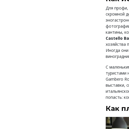
Для профи,
скромной д
эногастрон
фотографии
кантины, к
Сastello Ba
хозяйства 
Иногда они
виноградни
С маленьки
туристами 
Gambero Ro
выставки, 
итальянског
попасть: ко
Как п