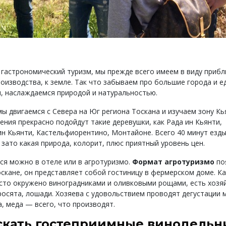
 гастрономический туризм, мы прежде всего имеем в виду прибл
роизводства, к земле. Так что забываем про большие города и е
, наслаждаемся природой и натуральностью.
мы двигаемся с Севера на Юг региона Тоскана и изучаем зону К
ения прекрасно подойдут такие деревушки, как Рада ин Кьянти,
ин Кьянти, Кастельфиорентино, Монтайоне. Всего 40 минут езды
 зато какая природа, колорит, плюс приятный уровень цен.
ся можно в отеле или в агротуризмо.
Формат агротуризмо
по
оскане, он представляет собой гостиницу в фермерском доме. Ка
сто окружено виноградниками и оливковыми рощами, есть хозя
росята, лошади. Хозяева с удовольствием проводят дегустации 
, меда — всего, что производят.
скать гостеприимные винодельн