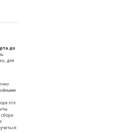
арта до
ь.
ко, для
очно
двойными
тора это
ыты.
 сбора
е
лучиться