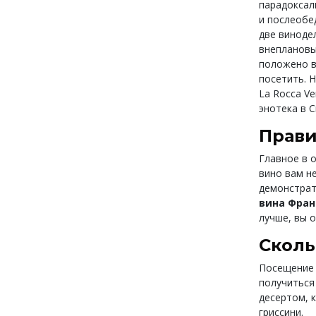
парадоксал
и послеобе
две винодел
внеплановых
положено в
посетить. 
La Rocca V
энотека в С
Прави
Главное в 
вино вам не
демонстрат
вина Фра
лучше, вы о
Сколь
Посещение
получиться
десертом, 
гриссини.