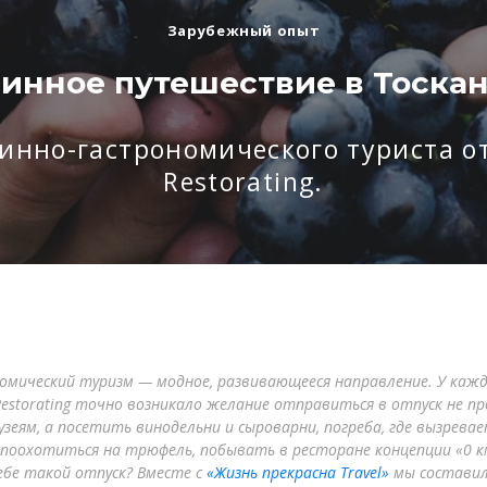
Зарубежный опыт
инное путешествие в Тоска
нно-гастрономического туриста от
Restorating.
омический туризм — модное, развивающееся направление. У каж
estorating точно возникало желание отправиться в отпуск не пр
узеям, а посетить винодельни и сыроварни, погреба, где вызрева
поохотиться на трюфель, побывать в ресторане концепции «0 км
ебе такой отпуск? Вместе с
«Жизнь прекрасна Travel»
мы состави