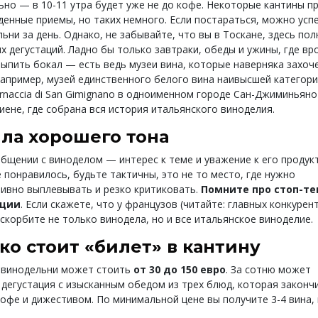
ьно — в 10-11 утра будет уже не до кофе. Некоторые кантины п
денные приемы, но таких немного. Если постараться, можно усп
ьни за день. Однако, не забывайте, что вы в Тоскане, здесь пол
 дегустаций. Ладно бы только завтраки, обеды и ужины, где вр
ыпить бокал — есть ведь музеи вина, которые наверняка захоч
Например, музей единственного белого вина наивысшей категор
ernaccia di San Gimignano в одноименном городе Сан-Джиминьяно
иене, где собрана вся история итальянского виноделия.
ла хорошего тона
общении с виноделом — интерес к теме и уважение к его продукт
 понравилось, будьте тактичны, это не то место, где нужно
ивно выплевывать и резко критиковать.
Помните про стоп-т
нции
. Если скажете, что у французов (читайте: главных конкурен
скорбите не только винодела, но и все итальянское виноделие.
ко стоит «билет» в кантину
 винодельни может стоить
от 30 до 150 евро
. За сотню может
 дегустация с изысканным обедом из трех блюд, которая законч
кофе и дижестивом. По минимальной цене вы получите 3-4 вина, 