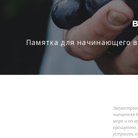
В
Памятка для начинающего ви
Эногастрон
читателя R
море и по м
прошутто, 
устроить с