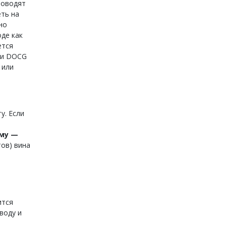
роводят
еть на
но
оде как
ется
ии DOCG
 или
у. Если
ему —
тов) вина
ится
воду и