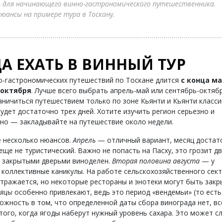
 для начинающего винно-гастрономического путешественника.
юансы на примере тура в Тоскану.
А ЕХАТЬ В ВИННЫЙ ТУР
о-гастрономических путешествий по Тоскане длится
с конца м
октября
. Лучше всего выбрать апрель-май или сентябрь-октябр
ничиться путешествием только по зоне Кьянти и Кьянти класси
удет достаточно трех дней. Хотите изучить регион серьезно и
но — закладывайте на путешествие около недели.
 несколько нюансов.
Апрель
— отличный вариант, месяц достат
 еще не туристический. Важно не попасть на Пасху, это грозит 
 закрытыми дверьми виноделен.
Вторая половина августа
— у
 коллективные каникулы. На работе сельскохозяйственного сек
отражается, но некоторые рестораны и энотеки могут быть закр
сяцы
особенно привлекают, ведь это период «вендемьи» (то есть
ложность в том, что определенной даты сбора винограда нет, вс
 того, когда ягоды наберут нужный уровень сахара. Это может с