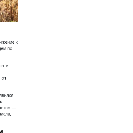
ижение к
дем по
ьянти —
 от
явился
к
йство —
масла,
и