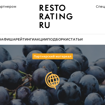
артнером
Спец
В
АФИША
РЕЙТИНГИ
АКЦИИ
ПОДБОРКИ
СТАТЬИ
Партнерский материал