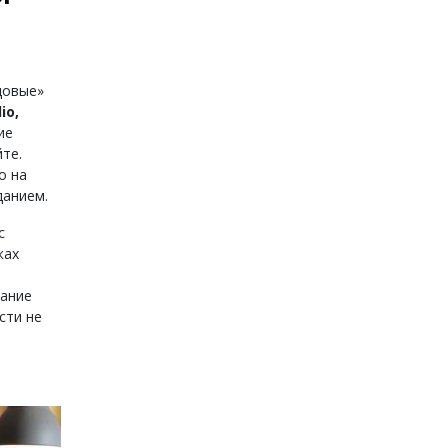
довые»
io,
ие
те.
о на
данием.
с
ках
нание
сти не