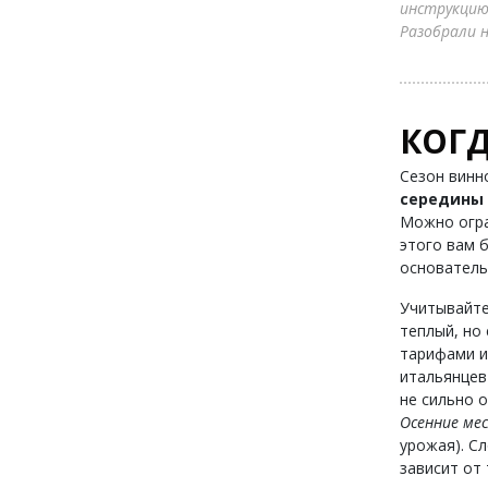
инструкцию
Разобрали н
КОГД
Сезон винн
середины 
Можно огра
этого вам б
основатель
Учитывайте
теплый, но
тарифами и
итальянцев
не сильно 
Осенние ме
урожая). С
зависит от