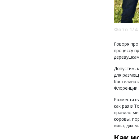
Фото 1/4
Говоря про
процессу п
деревушкам
Допустим, 
для размещ
Кастелина 
Флоренции,
Разместить
как раз в Т
правило ме
коровы, по
вина, джема
Как и