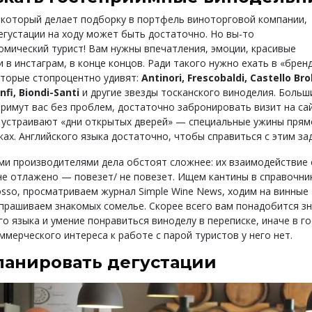
 который делает подборку в портфель виноторговой компании,
егустации на ходу может быть достаточно. Но вы-то
омический турист! Вам нужны впечатления, эмоции, красивые
 в инстаграм, в конце концов. Ради такого нужно ехать в «брен
оторые стопроцентно удивят:
Antinori, Frescobaldi, Castello Brol
nfi, Biondi-Santi
и другие звезды тосканского виноделия. Больш
примут вас без проблем, достаточно забронировать визит на сай
 устраивают «дни открытых дверей» — специальные ужины прям
ках. Английского языка достаточно, чтобы справиться с этим за
ми производителями дела обстоят сложнее: их взаимодействие 
не отлажено — повезет/ не повезет. Ищем кантины в справочни
sso, просматриваем журнал Simple Wine News, ходим на винные
спрашиваем знакомых сомелье. Скорее всего вам понадобится з
о языка и умение понравиться виноделу в переписке, иначе в го
ммерческого интереса к работе с парой туристов у него нет.
ланировать дегустации