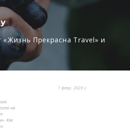
ну
 «Жизнь Прекрасна Travel» и
7 февр. 2020 г.
дого
осто на
ет
». Как
ли