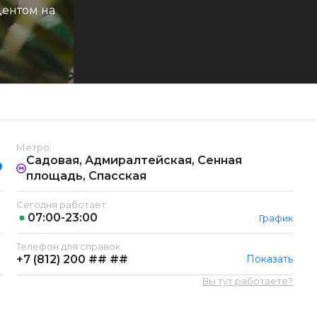
центом на
Метро:
Садовая, Адмиралтейская, Сенная
площадь, Спасская
Сегодня работает:
07:00-23:00
График
Телефон для справок:
+7 (812)
200 ## ##
Показать
Вы тут работаете?