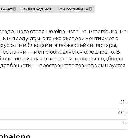
банкет
Живая музыка
При гостинице
здочного отеля Domina Hotel St. Petersburg. На
ным продуктам, а также экспериментируют с
русскими блюдами, а также стейки, тартары,
знес-ланчи — меню обновляется ежедневно. В
орка вин из разных стран и хорошая подборка
водят банкеты — пространство трансформируется
41
40
алем
750 ₽
1
й
520 ₽
ецкими орехами
240 ₽
зилика
600 ₽
obaleno
270 ₽