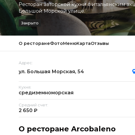
Ресторан авторской кухни с итальянским ак
Большой Морской улице.
Закрыто
О ресторане
Фото
Меню
Карта
Отзывы
Адрес:
ул. Большая Морская, 54
Кухня:
средиземноморская
Средний счет:
2 650 ₽
О ресторане Arcobaleno