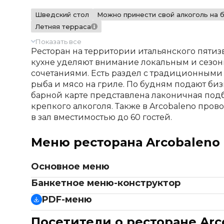
Шведский стол
Можно принести свой алкоголь на 
Летняя терраса
Показать все
Ресторан на территории итальянского пятизве
кухне уделяют внимание локальным и сезон
сочетаниями. Есть раздел с традиционными 
рыба и мясо на гриле. По будням подают би
барной карте представлена лаконичная подб
крепкого алкоголя. Также в Arcobaleno про
в зал вместимостью до 60 гостей.
Меню ресторана Arcobaleno
Основное меню
салаты и закуски
Банкетное меню-конструктор
Микс трав с цуккини, козьим сыром и минд
салаты
PDF-меню
Листья шпината с печеной тыквой и брынзо
Греческий салат с брынзой и жареными гр
Карпаччо из томатов, страчателла и масло ба
Основное меню
Посетители о ресторане Arc
Салат из свежих овощей с травами и авокадо