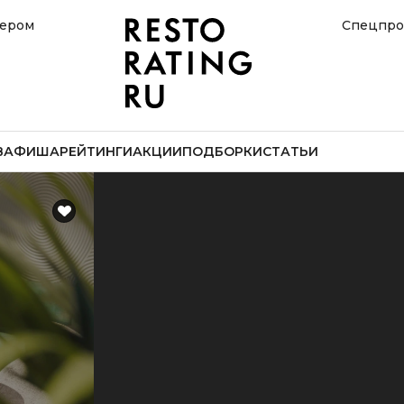
нером
Спецпро
В
АФИША
РЕЙТИНГИ
АКЦИИ
ПОДБОРКИ
СТАТЬИ