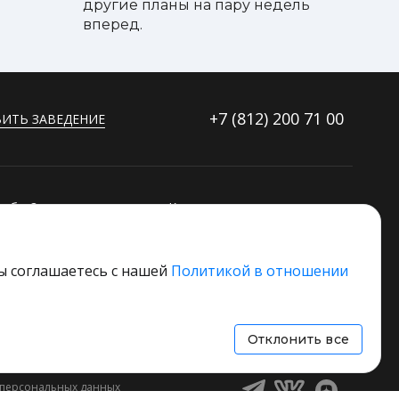
другие планы на пару недель
вперед.
+7 (812)
200 71 00
ИТЬ ЗАВЕДЕНИЕ
ибку?
Контакты
ораторов
Дополнительные услуги
Основной стек технологий
вы соглашаетесь с нашей
Политикой в отношении
 свое заведение
Отклонить все
 персональных данных