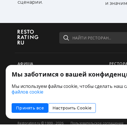
сценарии.
Домашнее мороженое (ваниль, шоколад, кор
и значим
Шоколадный фонтан (шоколад barry callebau
Домашний сорбет (лайм, красный апельсин,
дополнительно
Хлебная корзина
Кофе\чай
НАЙТИ РЕСТОРАН...
АФИША
РЕСТОР
Мы заботимся о вашей конфиденц
РЕЙТИНГИ
НОВОСТ
ПОДБОРКИ
СПЕЦПР
Мы используем файлы cookie, чтобы сделать наш с
файлов cookie
РЕДАКЦИЯ ШУТИТ
Оставьт
Принять все
Настроить Cookie
Restorating.ru © 1999 - 2026
Пользовательское соглашение