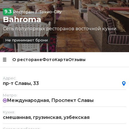
9.3
Ресторан
/
Токио-City
Bahroma
Сеть популярных ресторанов восточной кухни.
Не принимают брони
О ресторане
Фото
Карта
Отзывы
Адрес:
пр-т Славы, 33
Метро:
Международная, Проспект Славы
Кухня:
смешанная, грузинская, узбекская