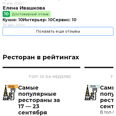
13 апр. 2022 г.
Елена Ивашкова
10
Достоверный отзыв
Кухня: 10
Интерьер: 10
Сервис: 10
30 дек. 2021 г.
Показать еще отзывы
Ресторан в рейтингах
ТОП-10 ЗА НЕДЕЛЮ
ТО
Самые
Сам
популярные
попу
рестораны за
рест
17 — 23
сент
сентября
В топ-5