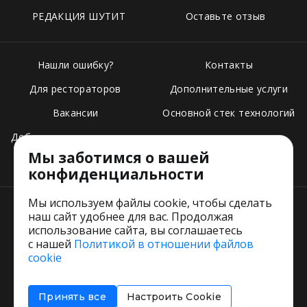
РЕДАКЦИЯ ШУТИТ
Оставьте отзыв
Нашли ошибку?
Контакты
Для рестораторов
Дополнительные услуги
Вакансии
Основной стек технологий
Добавить свое заведение
Мы заботимся о вашей
Тарифы
конфиденциальности
Мы используем файлы cookie, чтобы сделать
наш сайт удобнее для вас. Продолжая
использование сайта, вы соглашаетесь
с нашей
Политикой в отношении файлов
Пользовательское соглашение
cookie
Политика обработки персональных данных
Согласие на обработку персональных данных
Принять все
Настроить Cookie
Соглашение об информировании