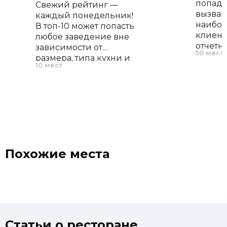
попада
Свежий рейтинг —
вызва
каждый понедельник!
наибол
В топ-10 может попасть
клиент
любое заведение вне
отчетн
зависимости от
50 мест
открыт
размера, типа кухни и
10 мест
распол
среднего чека.
играют
Единственный
внима
критерий отбора —
приним
интерес у клиентов
частота
службы Restorating за
прошедшую неделю.
Похожие места
Статьи о ресторане