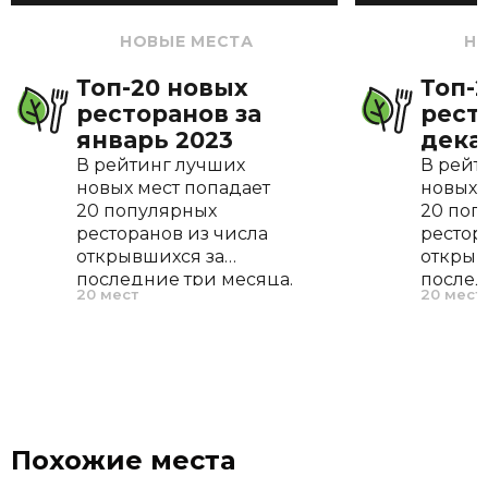
НОВЫЕ МЕСТА
Н
Топ-20 новых
Топ-
ресторанов за
рест
январь 2023
дека
В рейтинг лучших
В рейт
новых мест попадает
новых 
20 популярных
20 поп
ресторанов из числа
рестор
открывшихся за
открыв
последние три месяца.
послед
20 мест
20 мест
По нашему опыту, это
По наш
оптимальный период,
оптима
позволяющий
позво
ресторану проявить
рестор
себя, отточить меню и
себя, 
завоевать первых
завоев
поклонников.
поклон
Похожие места