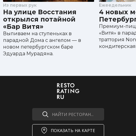
Из первых рук
Ежеедельник
На улице Восстания
4 новых м
открылся потайной
Петербур
«Бар Витя»
Премиум-пицц
«Витя» в пара
Выпиваем на ступеньках в
траттория Nonn
парадной Дома с ангелом — в
кондитерская C
новом петербургском баре
Эдуарда Мурадяна.
НАЙТИ РЕСТОРАН...
ПОКАЗАТЬ НА КАРТЕ