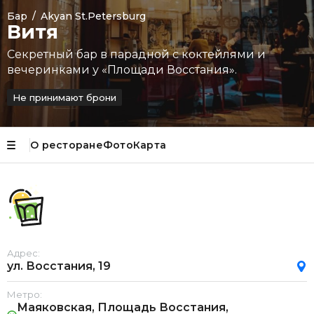
Бар
/
Akyan St.Petersburg
Витя
Секретный бар в парадной с коктейлями и
вечеринками у «Площади Восстания».
Не принимают брони
О ресторане
Фото
Карта
Адрес:
ул. Восстания, 19
Метро:
Маяковская, Площадь Восстания,