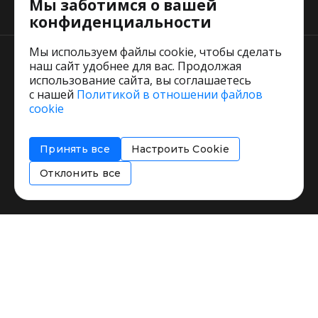
Мы заботимся о вашей
Тарифы
конфиденциальности
Мы используем файлы cookie, чтобы сделать
наш сайт удобнее для вас. Продолжая
использование сайта, вы соглашаетесь
с нашей
Политикой в отношении файлов
Пользовательское соглашение
cookie
Политика обработки персональных данных
Согласие на обработку персональных данных
Принять все
Настроить Cookie
Соглашение об информировании
Политика использования cookies
Отклонить все
Restorating.ru © 1999 - 2026