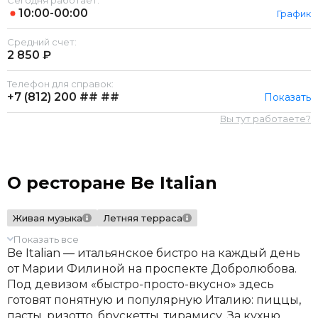
Сегодня работает:
10:00-00:00
График
Средний счет:
2 850 ₽
Телефон для справок:
+7 (812)
200 ## ##
Показать
Вы тут работаете?
О ресторане Be Italian
Живая музыка
Летняя терраса
Показать все
Be Italian — итальянское бистро на каждый день
от Марии Филиной на проспекте Добролюбова.
Под девизом «быстро-просто-вкусно» здесь
готовят понятную и популярную Италию: пиццы,
пасты, ризотто, брускетты, тирамису. За кухню