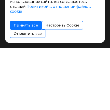
использование сайта, вы соглашаетесь
с нашей
Политикой в отношении файлов
Пользовательское соглашение
cookie
Политика обработки персональных данных
Согласие на обработку персональных данных
Принять все
Настроить Cookie
Соглашение об информировании
Политика использования cookies
Отклонить все
Restorating.ru © 1999 - 2026