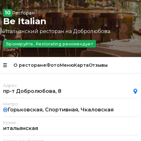
10
Ресторан
Be Italian
Итальянский ресторан на Добролюбова.
Бронируйте, Restorating рекомендует
О ресторане
Фото
Меню
Карта
Отзывы
Адрес:
пр-т Добролюбова, 8
Метро:
Горьковская, Спортивная, Чкаловская
Кухня:
итальянская