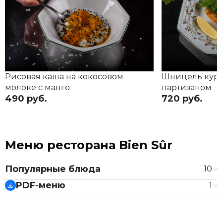
Рисовая каша на кокосовом
Шницель кури
молоке с манго
партизаном
490 руб.
720 руб.
Меню ресторана Bien Sûr
Популярные блюда
10
Рисовая каша на кокосовом молоке с манго
PDF-меню
490 ₽
1
Шницель куриный с салатом и партизаном
720 ₽
Основное меню
Французский луковый суп
820 ₽
Зеленый салат
650 ₽