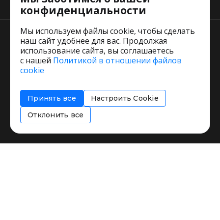
Тарифы
конфиденциальности
Мы используем файлы cookie, чтобы сделать
наш сайт удобнее для вас. Продолжая
использование сайта, вы соглашаетесь
с нашей
Политикой в отношении файлов
Пользовательское соглашение
cookie
Политика обработки персональных данных
Согласие на обработку персональных данных
Принять все
Настроить Cookie
Соглашение об информировании
Политика использования cookies
Отклонить все
Restorating.ru © 1999 - 2026