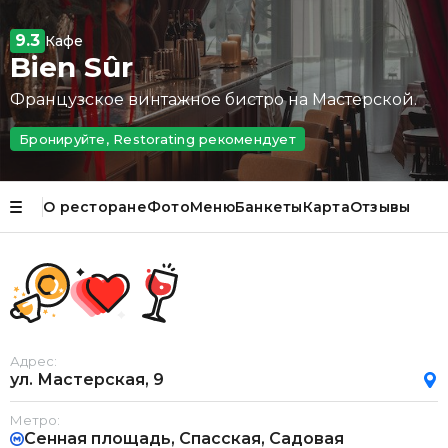
9.3
Кафе
Bien Sûr
Французское винтажное бистро на Мастерской.
Бронируйте, Restorating рекомендует
О ресторане
Фото
Меню
Банкеты
Карта
Отзывы
Адрес:
ул. Мастерская, 9
Метро:
Сенная площадь, Спасская, Садовая