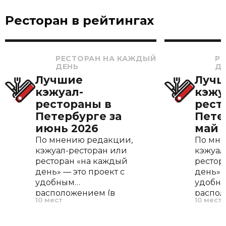
Ресторан в рейтингах
РЕСТОРАН НА КАЖДЫЙ
Р
ДЕНЬ
Д
Лучшие
Луч
кэжуал-
кэжу
рестораны в
рест
Петербурге за
Пете
июнь 2026
май 
По мнению редакции,
По мне
кэжуал-ресторан или
кэжуал
ресторан «на каждый
рестор
день» — это проект с
день» —
удобным
удобн
расположением (в
распол
10 мест
10 мест
пешей доступности от
пешей 
метро), c понятной
метро),
кухней и средним
кухней