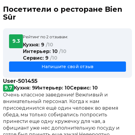
Запеченный фри с соленой сливой и
650 ₽
Посетители о ресторане Bien
грушей
Sûr
Беф бургиньон с картофельным пюре и
900 ₽
чипсами из петрушки
Лойн трески с оладьей из брокколи и
1 100 ₽
соусом берблан
Рейтинг по 2 отзывам:
9.3
Французский омлет с соусом берблан и
900 ₽
Кухня: 9
/10
креветками
Интерьер: 10
/10
Крок-мадам с мортаделлой и соусом
890 ₽
Сервис: 9
/10
бешамель
Напишите свой отзыв
Круассан с кремом из авокадо и яйцом
720 ₽
всмятку
User-501455
9.7
Кухня: 9
Интерьер: 10
Сервис: 10
Очень классное заведение! Вежливый и
внимательный персонал. Когда к нам
присоединился ещё один человек во время
обеда, мы только собирались попросить
принести еще одну кружечку для чая, а
официант уже нес дополнительную посуду и
готов был принять еще заказ! Невероятно