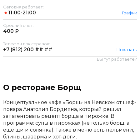
Сегодня работает:
11:00-21:00
График
Средний счет:
400 ₽
Телефон для справок:
+7 (812)
200 ## ##
Показать
Вы тут работаете?
О ресторане Борщ
Концептуальное кафе «Борщ» на Невском от шеф-
повара Анатолия Бордияна, который решил
запатентовать рецепт борща в пирожке. В
программе: супы в пирожках (не только борщ, а
еще щи и солянка). Также в меню есть пельмени,
блины, шаверма и хот-доги.