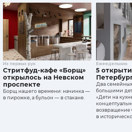
Из первых рук
Ежеедельник
Стритфуд-кафе «Борщ»
5 открыти
открылось на Невском
Петербур
проспекте
Два семейных
большими де
Борщ нашего времени: начинка —
«Дети на кухне»
в пирожке, а бульон — в стакане.
концептуальн
возвращение 
в историческо