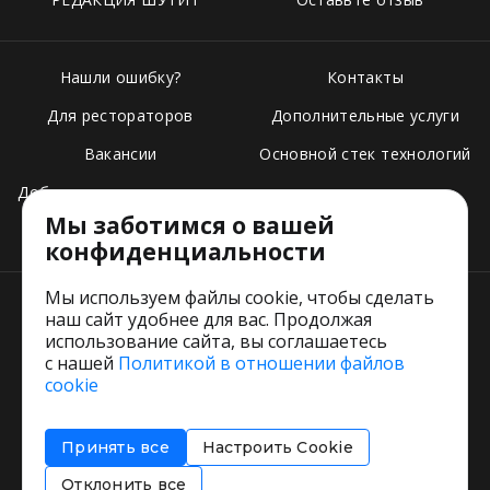
Нашли ошибку?
Контакты
Для рестораторов
Дополнительные услуги
Вакансии
Основной стек технологий
Добавить свое заведение
Мы заботимся о вашей
Тарифы
конфиденциальности
Мы используем файлы cookie, чтобы сделать
наш сайт удобнее для вас. Продолжая
использование сайта, вы соглашаетесь
с нашей
Политикой в отношении файлов
Пользовательское соглашение
cookie
Политика обработки персональных данных
Согласие на обработку персональных данных
Принять все
Настроить Cookie
Соглашение об информировании
Политика использования cookies
Отклонить все