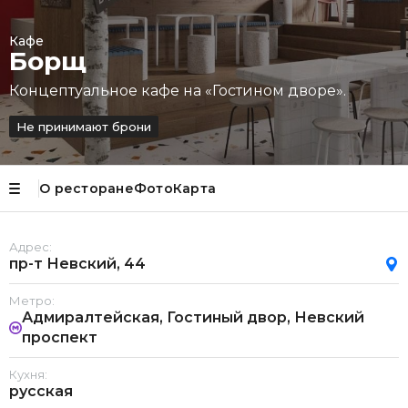
Кафе
Борщ
Концептуальное кафе на «Гостином дворе».
Не принимают брони
О ресторане
Фото
Карта
Адрес:
пр-т Невский, 44
Метро:
Адмиралтейская, Гостиный двор, Невский
проспект
Кухня:
русская