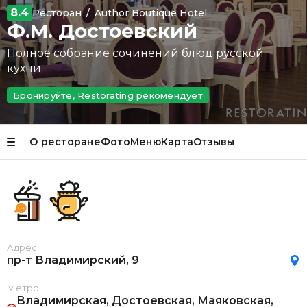
8.4
Ресторан
/
Author Boutique Hotel
Ф.М. Достоевский
Полное собрание сочинений блюд русской
кухни.
Бронируйте, Restorating рекомендует
О ресторане
Фото
Меню
Карта
Отзывы
Адрес:
пр-т Владимирский, 9
Метро:
Владимирская, Достоевская, Маяковская,