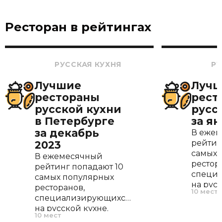
Ресторан в рейтингах
РУССКАЯ КУХНЯ
РУ
Лучшие
Луч
рестораны
рест
русской кухни
русс
в Петербурге
за я
за декабрь
В еже
рейтин
2023
самых 
В ежемесячный
рестор
рейтинг попадают 10
специ
самых популярных
на русс
ресторанов,
10 мест
Одни п
специализирующихся
рецеп
на русской кухне.
10 мест
России
Одни предлагают