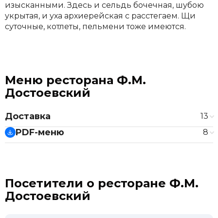
изысканными. Здесь и сельдь бочечная, шубою
укрытая, и уха архиерейская с расстегаем. Щи
суточные, котлеты, пельмени тоже имеются.
Меню ресторана Ф.М.
Достоевский
Доставка
13
Салаты
PDF-меню
8
Сельдь бочечная, шубою укрытая
370 ₽
Специальное банкетное предложение
Маседуантъ а-ля Оливье
430 ₽
Новогоднее меню 2025
Лосось ольхового копчения
510 ₽
Банкетное меню №1
Супы
Основное меню
Посетители о ресторане Ф.М.
Борщ малороссийский
370 ₽
Банкетное меню №2
Достоевский
Щи суточные
370 ₽
Банкетное меню №3
Основные блюда
Банкетное меню №4
Пельмени дюжина с лососем и судаком
490 ₽