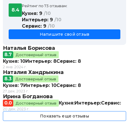
Винная карта
Пельмени дюжина с мясом
510 ₽
Рейтинг по 73 отзывам:
8.4
Свежий лосось с ароматным маслом
950 ₽
Кухня: 9
/10
Котлеты по-щучьему велению с тартаром и
710 ₽
Интерьер: 9
/10
шпинатом
Сервис: 9
/10
Котлеты телячьи рубленые а-ля Пожарский
950 ₽
Напишите свой отзыв
Десерты
Десерт "Павлова"
390 ₽
Наталья Борисова
Медовик
240 ₽
8.7
Достоверный отзыв
Ассорти эклеров на Петербургский манер
360 ₽
Кухня: 10
Интерьер: 8
Сервис: 8
2 янв. 2024 г.
Наталия Хандрыкина
8.3
Достоверный отзыв
Кухня: 7
Интерьер: 10
Сервис: 8
27 дек. 2023 г.
Ирина Богданова
0.0
Кухня:
Интерьер:
Сервис:
Достоверный отзыв
20 дек. 2023 г.
Показать еще отзывы