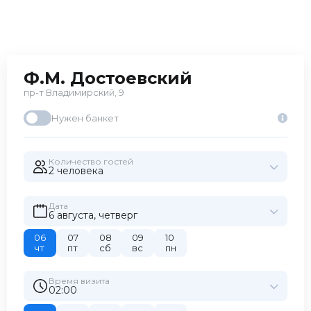
советс
рецепты Имперской
третьи
России, другие чтят
«новой
советские традиции, а
кухней
третьи промышляют
встреч
«новой русской
Ф.М. Достоевский
рейтин
кухней» — и все
пр-т Владимирский, 9
встречаются в нашем
рейтинге!
Нужен банкет
Количество гостей
2 человекa
Дата
6 августа, четверг
06
07
08
09
10
чт
пт
сб
вс
пн
Время визита
02:00