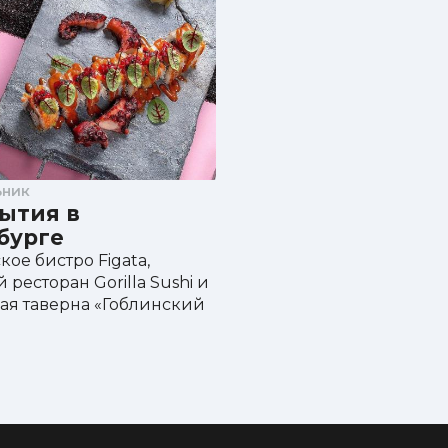
980 ₽
усом из петрушки
890 ₽
ьник
рытия в
бурге
кое бистро Figata,
 ресторан Gorilla Sushi и
ая таверна «Гоблинский