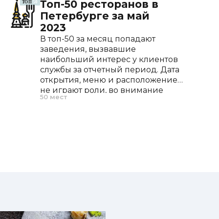
Топ-50 ресторанов в
Петербурге за май
560 ₽
2023
560 ₽
В топ-50 за месяц попадают
590 ₽
заведения, вызвавшие
690 ₽
наибольший интерес у клиентов
690 ₽
службы за отчетный период. Дата
890 ₽
открытия, меню и расположение
860 ₽
не играют роли, во внимание
760 ₽
50 мест
принимается только частота
 романо
760 ₽
запросов.
690 ₽
590 ₽
590 ₽
690 ₽
430 ₽
ерсами
650 ₽
ельным соусом
760 ₽
 сморчков
1 350 ₽