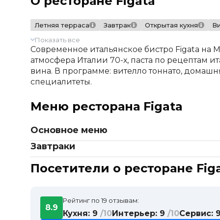
О ресторане Figata
Летняя терраса
Завтрак
Открытая кухня
Ви
Показать все
Современное итальянское бистро Figata на 
атмосфера Италии 70-х, паста по рецептам 
вина. В программе: вителло тоннато, домашн
специалитеты.
Меню ресторана Figata
Основное меню
Стартеры и салаты
Завтраки
Оливки с топенадом из вяленых томатов
Утренние блюда
Посетители о ресторане Fig
Парма с трюфельным кремом и гриссини
Яичница
Печеные перцы с пате из тунца
Скрэмбл
Вителло тоннато с тунцом
Омлет
Тартар из говядины с артишоками и муссом 
Рейтинг по 19 отзывам:
Большой итальянский завтрак
8.9
Тартар из тунца с томатами и маринованной
Кухня: 9
/10
Интерьер: 9
/10
Сервис: 
Тост с мортаделлой и яйцом пашот