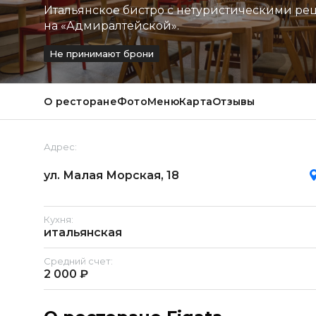
Итальянское бистро с нетуристическими ре
на «Адмиралтейской».
Не принимают брони
О ресторане
Фото
Меню
Карта
Отзывы
Адрес:
ул. Малая Морская, 18
Кухня:
итальянская
Средний счет:
2 000 ₽