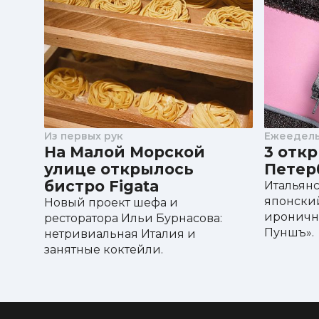
Треска с соусом аматричана
Кальмар на гриле с печеными томатами и со
Десерты
Каждый день готовят новые десерты
Из первых рук
Ежеедел
На Малой Морской
3 отк
улице открылось
Петер
бистро Figata
Итальянс
японский
Новый проект шефа и
ироничн
ресторатора Ильи Бурнасова:
Пуншъ».
нетривиальная Италия и
занятные коктейли.