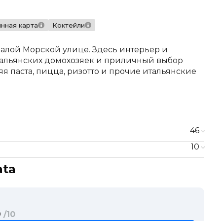
нная карта
Коктейли
Малой Морской улице. Здесь интерьер и
итальянских домохозяек и приличный выбор
яя паста, пицца, ризотто и прочие итальянские
46
10
360 ₽
ata
490 ₽
250 ₽
560 ₽
250 ₽
690 ₽
350 ₽
из пармезана
650 ₽
590 ₽
 клубникой
660 ₽
9
/10
560 ₽