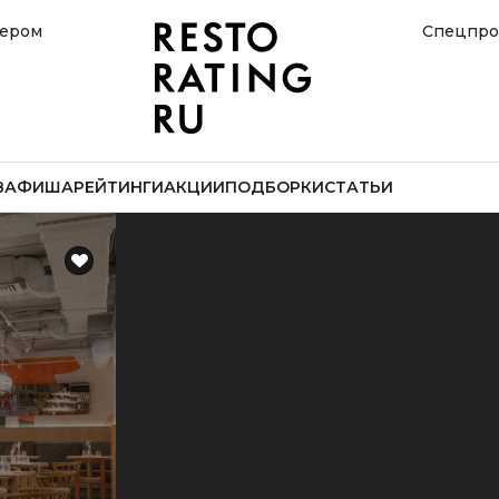
нером
Спецпро
В
АФИША
РЕЙТИНГИ
АКЦИИ
ПОДБОРКИ
СТАТЬИ