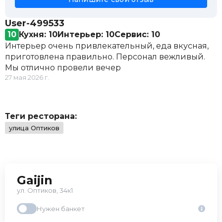
и соусом унаги
Стейк из лосося с рисом песто
1 200 ₽
User-499533
Стейк из тунца с мини-картофелем
1 200 ₽
10
Кухня: 10
Интерьер: 10
Сервис: 10
Вок
Интерьер очень привлекательный, еда вкусная,
Вок удон с креветками
650 ₽
приготовлена правильно. Персонал вежливый.
Вок рис с курицей
550 ₽
Мы отлично провели вечер
Вок удон с говядиной
750 ₽
27 мая 2026 г.
Теги ресторана:
улица Оптиков
Gaijin
ул. Оптиков, 34к1
Нужен банкет