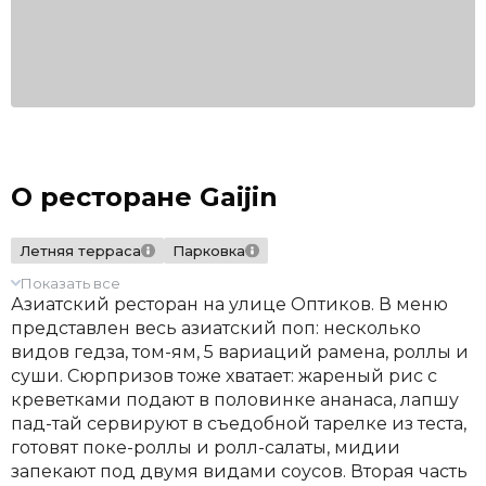
О ресторане Gaijin
Летняя терраса
Парковка
Показать все
Азиатский ресторан на улице Оптиков. В меню
представлен весь азиатский поп: несколько
видов гедза, том-ям, 5 вариаций рамена, роллы и
суши. Сюрпризов тоже хватает: жареный рис с
креветками подают в половинке ананаса, лапшу
пад-тай сервируют в съедобной тарелке из теста,
готовят поке-роллы и ролл-салаты, мидии
запекают под двумя видами соусов. Вторая часть