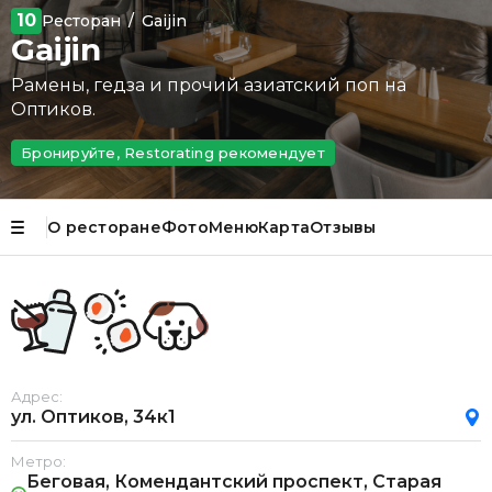
10
Ресторан
/
Gaijin
Gaijin
Рамены, гедза и прочий азиатский поп на
Оптиков.
Бронируйте, Restorating рекомендует
О ресторане
Фото
Меню
Карта
Отзывы
Адрес:
ул. Оптиков, 34к1
Метро:
Беговая, Комендантский проспект, Старая