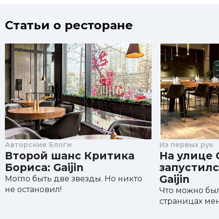
Статьи о ресторане
Авторские Блоги
Из первых рук
Второй шанс Критика
На улице
Бориса: Gaijin
запустилс
Gaijin
Могло быть две звезды. Но никто
не остановил!
Что можно был
страницах ме