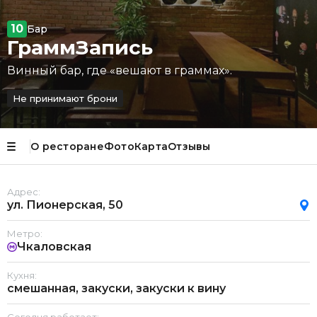
10
Бар
ГраммЗапись
Винный бар, где «вешают в граммах».
Не принимают брони
О ресторане
Фото
Карта
Отзывы
Адрес:
ул. Пионерская, 50
Метро:
Чкаловская
Кухня:
смешанная, закуски, закуски к вину