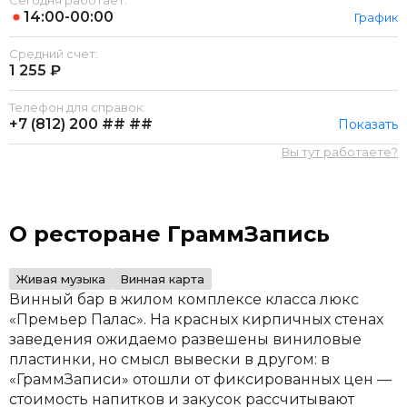
Сегодня работает:
14:00-00:00
График
Средний счет:
1 255 ₽
Телефон для справок:
+7 (812)
200 ## ##
Показать
Вы тут работаете?
О ресторане ГраммЗапись
Живая музыка
Винная карта
Винный бар в жилом комплексе класса люкс
«Премьер Палас». На красных кирпичных стенах
заведения ожидаемо развешены виниловые
пластинки, но смысл вывески в другом: в
«ГраммЗаписи» отошли от фиксированных цен —
стоимость напитков и закусок рассчитывают