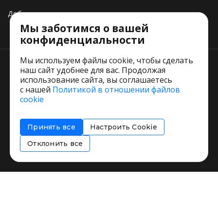
Добавить свое заведение
Мы заботимся о вашей
Тарифы
конфиденциальности
Мы используем файлы cookie, чтобы сделать
наш сайт удобнее для вас. Продолжая
использование сайта, вы соглашаетесь
с нашей
Политикой в отношении файлов
Пользовательское соглашение
cookie
Политика обработки персональных данных
Согласие на обработку персональных данных
Принять все
Настроить Cookie
Соглашение об информировании
Политика использования cookies
Отклонить все
Restorating.ru © 1999 - 2026