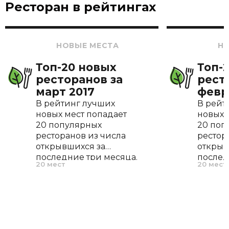
Ресторан в рейтингах
НОВЫЕ МЕСТА
Н
Топ-20 новых
Топ-
ресторанов за
рест
март 2017
февр
В рейтинг лучших
В рейт
новых мест попадает
новых 
20 популярных
20 поп
ресторанов из числа
рестор
открывшихся за
открыв
последние три месяца.
послед
20 мест
20 мест
По нашему опыту, это
По наш
оптимальный период,
оптима
позволяющий
позво
ресторану проявить
рестор
себя, отточить меню и
себя, 
завоевать первых
завоев