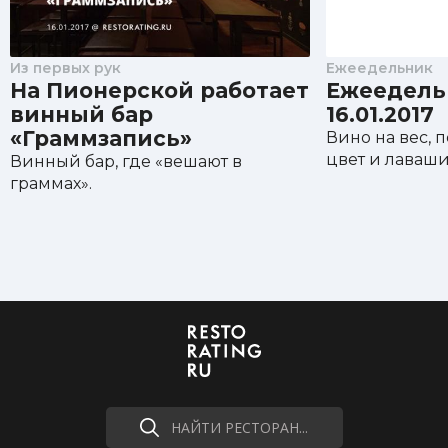
Из первых рук
Ежеедельник
На Пионерской работает
Ежеедельн
винный бар
16.01.2017
«Граммзапись»
Вино на вес, 
цвет и лаваши
Винный бар, где «вешают в
граммах».
НАЙТИ РЕСТОРАН...