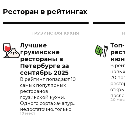
Ресторан в рейтингах
ГРУЗИНСКАЯ КУХНЯ
Н
Лучшие
Топ-
грузинские
рест
рестораны в
июнь
Петербурге за
В рейт
новых 
сентябрь 2025
20 поп
В рейтинг попадают 10
рестор
самых популярных
открыв
ресторанов
послед
грузинской кухни.
20 мест
По наш
Одного сорта хачапури
оптима
недостаточно, только
10 мест
позво
настоящий восточный
рестор
колорит и хинкали
себя, 
руками!