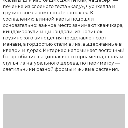
«салаты для настоящих джигитов», на десерт —
печенье из слоеного теста «каду», чурчхелла и
грузинское лакомство «Генацвале». К
составлению винной карты подошли
основательно: важное место занимают хванчкара,
киндзмараули и цинандали, из новинок
грузинского виноделия представлен сорт
манави, а гордостью стали вина, выдержанные в
квеври и дорах. Интерьер напоминает восточный
базар: обилие национального орнамента, столы и
стулья из натурального дерева, по периметру —
светильники разной формы и живые растения.