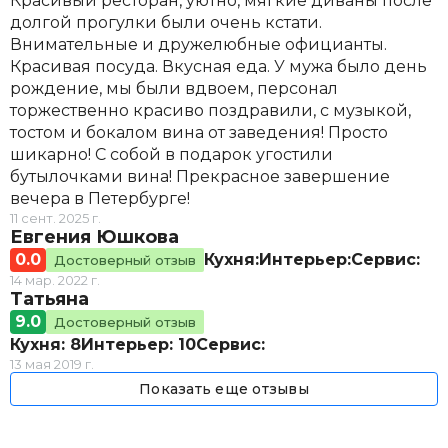
Красивый ресторан, уютно, мягкие диваны после
долгой прогулки были очень кстати.
Внимательные и дружелюбные официанты.
Красивая посуда. Вкусная еда. У мужа было день
рождение, мы были вдвоем, персонал
торжественно красиво поздравили, с музыкой,
тостом и бокалом вина от заведения! Просто
шикарно! С собой в подарок угостили
бутылочками вина! Прекрасное завершение
вечера в Петербурге!
11 сент. 2025 г.
Евгения Юшкова
0.0
Кухня:
Интерьер:
Сервис:
Достоверный отзыв
14 мар. 2022 г.
Татьяна
9.0
Достоверный отзыв
Кухня: 8
Интерьер: 10
Сервис:
13 мая 2019 г.
Показать еще отзывы