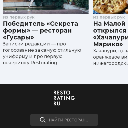
Из первых рук
Из первых рук
Победитель «Секрета
На Малой
формы» — ресторан
открылся
«Гусары»
«Хачапур
Марико»
Записки редакции — про
голосование за самую стильную
Хачапури, це
униформу и про первую
оранжевое ви
вечеринку Restorating.
нижегородск
НАЙТИ РЕСТОРАН...