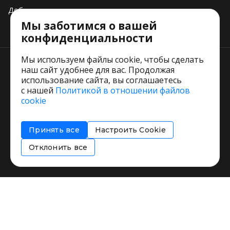
Добавить свое заведение
Мы заботимся о вашей
Тарифы
конфиденциальности
Мы используем файлы cookie, чтобы сделать
наш сайт удобнее для вас. Продолжая
использование сайта, вы соглашаетесь
с нашей
Политикой в отношении файлов
Пользовательское соглашение
cookie
Политика обработки персональных данных
Согласие на обработку персональных данных
Принять все
Настроить Cookie
Соглашение об информировании
Политика использования cookies
Отклонить все
Restorating.ru © 1999 - 2026