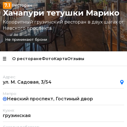
7.1
Ресторан
Хачапури тетушки Марико
Колоритный грузинский ресторан в двух шагах от
Невского проспекта.
Не принимают брони
О ресторане
Фото
Карта
Отзывы
Адрес:
ул. М. Садовая, 3/54
Метро:
Невский проспект, Гостиный двор
Кухня:
грузинская