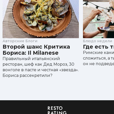
Авторские Блоги
Блюдо недели
Второй шанс Критика
Где есть 
Бориса: Il Milanese
Римские кани
сложиться, а т
Правильный итальянский
он не подведе
ресторан, шеф как Дед Мороз, 30
вонголе в пасте и честная «звезда».
Бориса рассекретили?