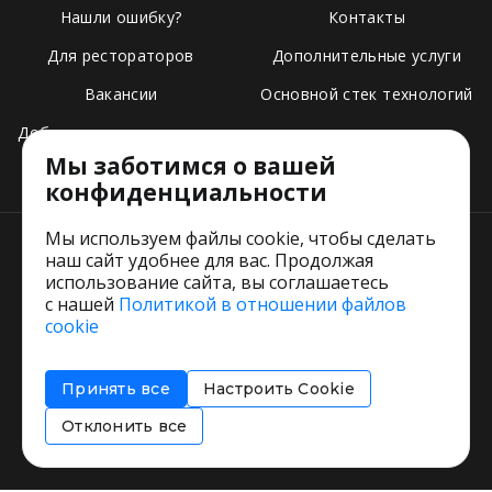
Нашли ошибку?
Контакты
Для рестораторов
Дополнительные услуги
Вакансии
Основной стек технологий
Добавить свое заведение
Мы заботимся о вашей
Тарифы
конфиденциальности
Мы используем файлы cookie, чтобы сделать
наш сайт удобнее для вас. Продолжая
использование сайта, вы соглашаетесь
с нашей
Политикой в отношении файлов
Пользовательское соглашение
cookie
Политика обработки персональных данных
Согласие на обработку персональных данных
Принять все
Настроить Cookie
Соглашение об информировании
Политика использования cookies
Отклонить все
Restorating.ru © 1999 - 2026