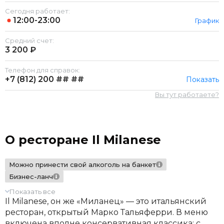
Сегодня работает:
12:00-23:00
График
Средний счет:
3 200 ₽
Телефон для справок:
+7 (812)
200 ## ##
Показать
Вы тут работаете?
О ресторане Il Milanese
Можно принести свой алкоголь на банкет
Бизнес-ланч
Показать все
Il Milanese, он же «Миланец» — это итальянский
ресторан, открытый Марко Тальяферри. В меню
включена вполне консервативная классика: с