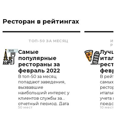
Ресторан в рейтингах
ТОП-50 ЗА МЕСЯЦ
И
Р
Самые
Луч
популярные
итал
рестораны за
рест
февраль 2022
февр
В топ-50 за месяц
В рейт
попадают заведения,
самых 
вызвавшие
рестор
наибольший интерес у
италья
клиентов службы за
учета п
отчетный период. Дата
предс
50 мест
10 мест
открытия, меню и
италья
расположение не
лишь р