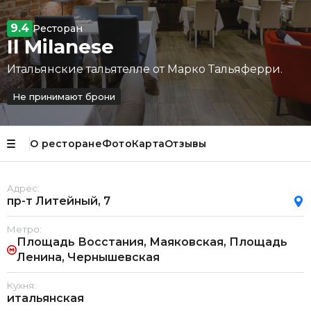
9.4
Ресторан
Il Milanese
Итальянские тальятелле от Марко Тальяферри.
Не принимают брони
О ресторане
Фото
Карта
Отзывы
Адрес:
пр-т Литейный, 7
Метро:
Площадь Восстания, Маяковская, Площадь
Ленина, Чернышевская
Кухня:
итальянская