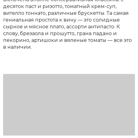
десяток паст и ризотто, томатный крем-суп,
вителло тоннато, различные брускетты. Та самая
гениальная простота к вину — это солидные
сырное и мясное плато, ассорти антипасто. К
слову, брезаола и прошутто, грана падано и
пекорино, артишоки и вяленые томаты — все это
в наличии.