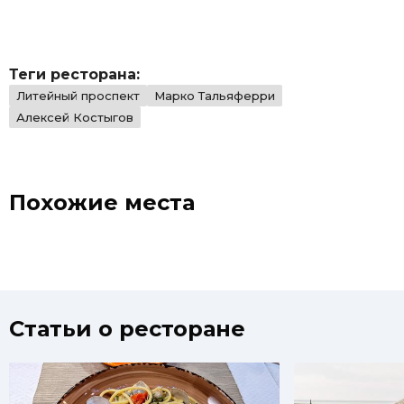
играют роли, во
космо
внимание
меню.
принимается только
частота запросов.
Теги ресторана:
Литейный проспект
Марко Тальяферри
Алексей Костыгов
Похожие места
Статьи о ресторане