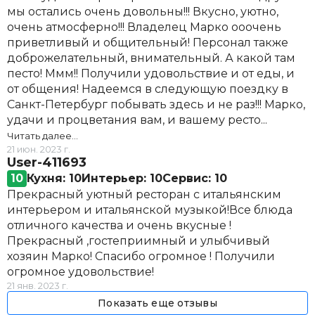
мы остались очень довольны!!! Вкусно, уютно,
очень атмосферно!!! Владелец Марко ооочень
приветливый и общительный! Персонал также
доброжелательный, внимательный. А какой там
песто! Ммм!! Получили удовольствие и от еды, и
от общения! Надеемся в следующую поездку в
Санкт-Петербург побывать здесь и не раз!!! Марко,
удачи и процветания вам, и вашему ресто...
Читать далее…
21 июн. 2023 г.
User-411693
10
Кухня: 10
Интерьер: 10
Сервис: 10
Прекрасный уютный ресторан с итальянским
интерьером и итальянской музыкой!Все блюда
отличного качества и очень вкусные !
Прекрасный ,гостеприимный и улыбчивый
хозяин Марко! Спасибо огромное ! Получили
огромное удовольствие!
21 янв. 2023 г.
Показать еще отзывы