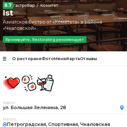
8.7
Гастробар
/
Комитет
Ist
Азиатское бистро от «Комитета» в районе
«Чкаловской».
Бронируйте, Restorating рекомендует
О ресторане
Фото
Меню
Карта
Отзывы
Адрес:
ул. Большая Зеленина, 28
Метро:
Петроградская, Спортивная, Чкаловская