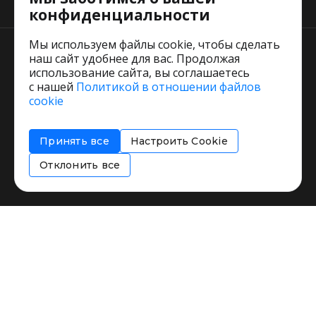
Тарифы
конфиденциальности
Мы используем файлы cookie, чтобы сделать
наш сайт удобнее для вас. Продолжая
использование сайта, вы соглашаетесь
с нашей
Политикой в отношении файлов
Пользовательское соглашение
cookie
Политика обработки персональных данных
Согласие на обработку персональных данных
Принять все
Настроить Cookie
Соглашение об информировании
Политика использования cookies
Отклонить все
Restorating.ru © 1999 - 2026