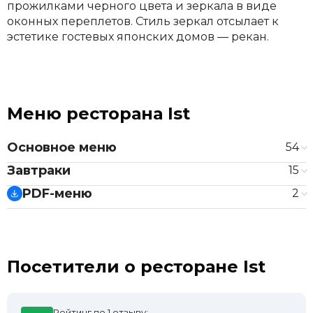
прожилками черного цвета и зеркала в виде
оконных переплетов. Стиль зеркал отсылает к
эстетике гостевых японских домов — рекан.
Меню ресторана Ist
Основное меню
54
Суши
Завтраки
15
Лосось
650 ₽
Яйца
PDF-меню
2
Тунец елоуфин
590 ₽
Глазунья
300 ₽
Тунец блюфин
Коктейли Shelf X Ist
990 ₽
Омлет
300 ₽
Гребешок
Основное меню и завтраки
750 ₽
Скрэмбл
300 ₽
Маки
Тофу скрэмбл, томаты, авокадо, бокчой
620 ₽
Хендроллы
Посетители о ресторане Ist
Скрэмбл, сосиски
450 ₽
Лосось спайси
450 ₽
Скрэмбл с креветками, авокадо
650 ₽
Обожженный лосось, кимчи соус
450 ₽
Омлет «окономияки» с крабом
690 ₽
Тунец елоуфин, бонито
550 ₽
Рейтинг по 1 отзыву: