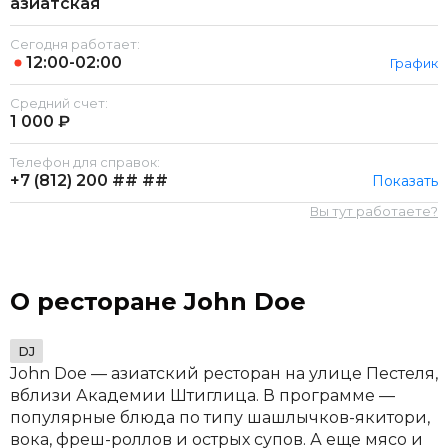
азиатская
Сегодня работает:
12:00-02:00
График
Средний счет:
1 000 ₽
Телефон для справок:
+7 (812)
200 ## ##
Показать
Вы тут работаете?
О ресторане John Doe
DJ
John Doe — азиатский ресторан на улице Пестеля,
вблизи Академии Штиглица. В программе —
популярные блюда по типу шашлычков-якитори,
вока, фреш-роллов и острых супов. А еще мясо и