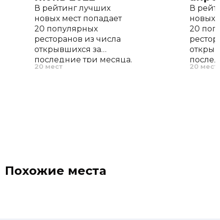
В рейтинг лучших
В рейт
новых мест попадает
новых 
20 популярных
20 поп
ресторанов из числа
рестор
открывшихся за
открыв
последние три месяца.
послед
20 мест
20 мест
По нашему опыту, это
По наш
оптимальный период,
оптима
позволяющий
позво
ресторану проявить
рестор
себя, отточить меню и
себя, 
завоевать первых
завоев
поклонников.
поклон
Похожие места