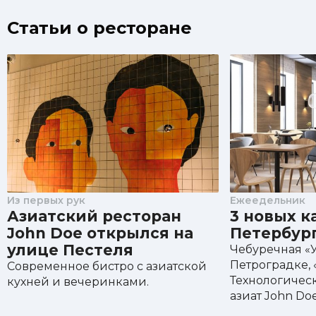
Статьи о ресторане
Из первых рук
Ежеедельник
Азиатский ресторан
3 новых к
John Doe открылся на
Петербур
улице Пестеля
Чебуречная «
Петроградке, «
Современное бистро с азиатской
Технологическ
кухней и вечеринками.
азиат John Doe