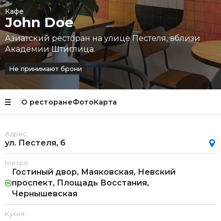
Кафе
John Doe
Азиатский ресторан на улице Пестеля, вблизи
Академии Штиглица.
Не принимают брони
О ресторане
Фото
Карта
Адрес:
ул. Пестеля, 6
Метро:
Гостиный двор, Маяковская, Невский
проспект, Площадь Восстания,
Чернышевская
Кухня: