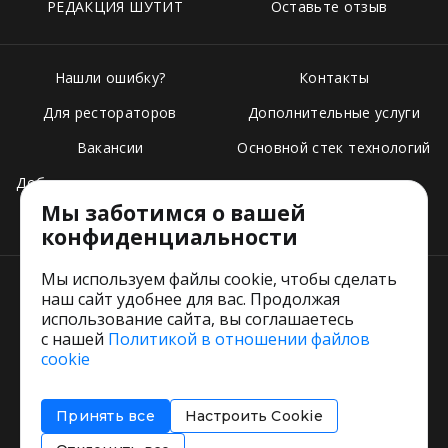
РЕДАКЦИЯ ШУТИТ
Оставьте отзыв
Нашли ошибку?
Контакты
Для рестораторов
Дополнительные услуги
Вакансии
Основной стек технологий
Добавить свое заведение
Мы заботимся о вашей
Тарифы
конфиденциальности
Мы используем файлы cookie, чтобы сделать
наш сайт удобнее для вас. Продолжая
использование сайта, вы соглашаетесь
с нашей
Политикой в отношении файлов
Пользовательское соглашение
cookie
Политика обработки персональных данных
Согласие на обработку персональных данных
Принять все
Настроить Cookie
Соглашение об информировании