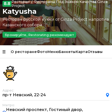
Ресторан
/
Рестораны Под Знаком Качества Ginza
8.8
Project
Katyusha
Ресторан русской кухни от Ginza Project напротив
Казанского собора.
Бронируйте, Restorating рекомендует
О ресторане
Фото
Меню
Банкеты
Карта
Отзывы
Адрес:
пр-т Невский, 22-24
Метро:
Невский проспект, Гостиный двор,