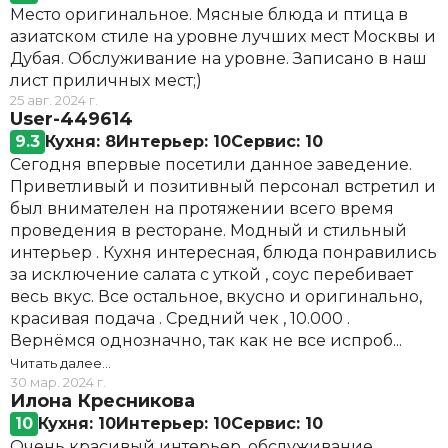
Место оригинальное. Мясные блюда и птица в
азиатском стиле на уровне лучших мест Москвы и
Дубая. Обслуживание на уровне. Записано в наш
лист приличных мест;)
25 авг. 2024 г.
User-449614
9.3
Кухня: 8
Интерьер: 10
Сервис: 10
Сегодня впервые посетили данное заведение.
Приветливый и позитивный персонал встретил и
был внимателен на протяжении всего время
проведения в ресторане. Модный и стильный
интерьер . Кухня интересная, блюда понравились
за исключение салата с уткой , соус перебивает
весь вкус. Все остальное, вкусно и оригинально,
красивая подача . Средний чек , 10.000 .
Вернёмся однозначно, так как не все испроб...
Читать далее…
30 мар. 2024 г.
Илона Кресникова
10
Кухня: 10
Интерьер: 10
Сервис: 10
Очень красивый интерьер, обслуживание