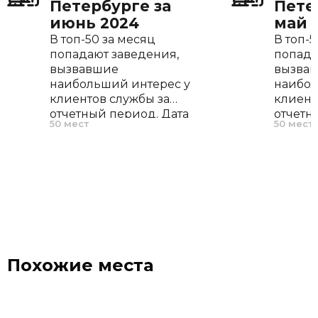
Петербурге за
Пете
июнь 2024
май 
В топ-50 за месяц
В топ-5
попадают заведения,
попада
вызвавшие
вызва
наибольший интерес у
наибол
клиентов службы за
клиент
отчетный период. Дата
отчетн
50 мест
50 мест
открытия, меню и
открыт
расположение не
распол
играют роли, во
играют
внимание
внима
принимается только
приним
частота запросов.
частота
Похожие места