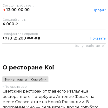
Сегодня работает:
13:00-00:00
График
Средний счет:
4 000 ₽
Телефон для справок:
+7 (812)
200 ## ##
Показать
Вы тут работаете?
О ресторане Koi
Винная карта
Коктейли
Показать все
Светский ресторан от главного итальянца
ресторанного Петербурга Антонио Фрезы на
месте Cococouture на Новой Голландии. В
программе у Koi — деликатесы вроде голубого