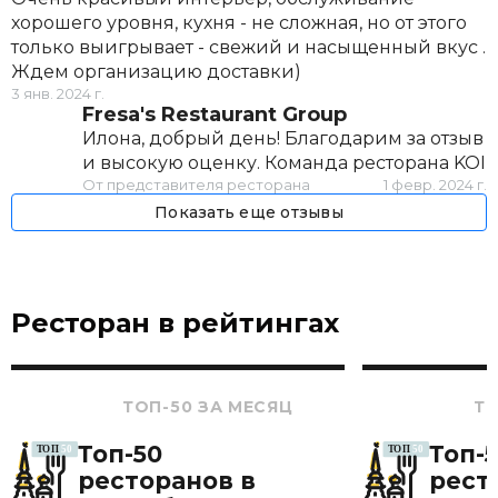
хорошего уровня, кухня - не сложная, но от этого
только выигрывает - свежий и насыщенный вкус .
Ждем организацию доставки)
3 янв. 2024 г.
Fresa's Restaurant Group
Илона, добрый день! Благодарим за отзыв
и высокую оценку. Команда ресторана KOI
От представителя ресторана
1 февр. 2024 г.
Показать еще отзывы
Ресторан в рейтингах
ТОП-50 ЗА МЕСЯЦ
ТО
Топ-50
Топ-
ресторанов в
рест