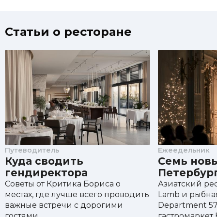
Статьи о ресторане
Путеводитель
Ежеедельник
Куда сводить
Семь новы
гендиректора
Петербур
Советы от Критика Бориса о
Азиатский рес
местах, где лучше всего проводить
Lamb и рыбная
важные встречи с дорогими
Department 57
гостями.
гастромаркет 