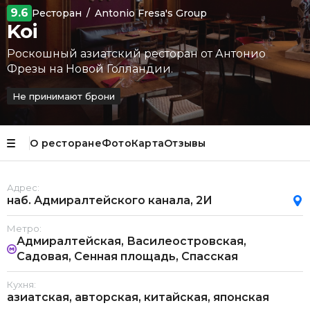
9.6
Ресторан
/
Antonio Fresa's Group
Koi
Роскошный азиатский ресторан от Антонио
Фрезы на Новой Голландии.
Не принимают брони
О ресторане
Фото
Карта
Отзывы
Адрес:
наб. Адмиралтейского канала, 2И
Метро:
Адмиралтейская, Василеостровская,
Садовая, Сенная площадь, Спасская
Кухня:
азиатская, авторская, китайская, японская