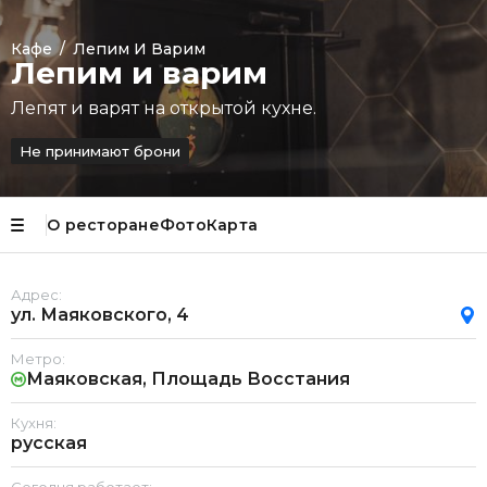
Кафе
/
Лепим И Варим
Лепим и варим
Лепят и варят на открытой кухне.
Не принимают брони
О ресторане
Фото
Карта
Адрес:
ул. Маяковского, 4
Метро:
Маяковская, Площадь Восстания
Кухня:
русская