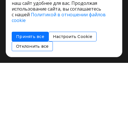
наш сайт удобнее для вас. Продолжая
использование сайта, вы соглашаетесь
с нашей
Политикой в отношении файлов
Пользовательское соглашение
cookie
Политика обработки персональных данных
Согласие на обработку персональных данных
Принять все
Настроить Cookie
Соглашение об информировании
Политика использования cookies
Отклонить все
Restorating.ru © 1999 - 2026