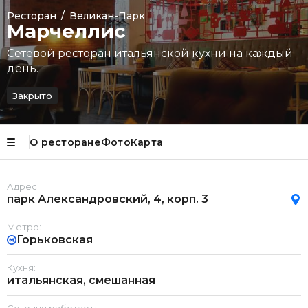
Ресторан
/
Великан-Парк
Марчеллис
Сетевой ресторан итальянской кухни на каждый
день.
Закрыто
О ресторане
Фото
Карта
Адрес:
парк Александровский, 4, корп. 3
Метро:
Горьковская
Кухня:
итальянская, смешанная