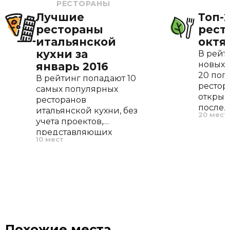
РЕСТОРАНЫ
Лучшие
Топ-
рестораны
рест
итальянской
октя
кухни за
В рейт
новых 
январь 2016
20 поп
В рейтинг попадают 10
рестор
самых популярных
открыв
ресторанов
послед
итальянской кухни, без
20 мест
По наш
учета проектов,
оптима
представляющих
10 мест
позво
итальянскую кухню
рестор
лишь разделом в
себя, 
космополитичном
завоев
меню.
поклон
Похожие места