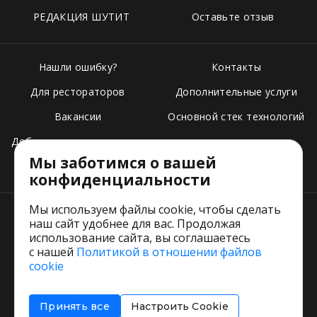
РЕДАКЦИЯ ШУТИТ
Оставьте отзыв
Нашли ошибку?
Контакты
Для рестораторов
Дополнительные услуги
Вакансии
Основной стек технологий
Добавить свое заведение
Мы заботимся о вашей
Тарифы
конфиденциальности
Мы используем файлы cookie, чтобы сделать
наш сайт удобнее для вас. Продолжая
использование сайта, вы соглашаетесь
с нашей
Политикой в отношении файлов
Пользовательское соглашение
cookie
Политика обработки персональных данных
Согласие на обработку персональных данных
Принять все
Настроить Cookie
Соглашение об информировании