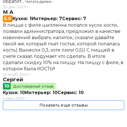
обратит...
Читать далее…
сидры медоварус
30 дек. 2023 г.
М А
Яюлочный
160 ₽
хмельной мед
5.0
Кухня: 1
Интерьер: 7
Сервис: 7
Традиционный/ дикий
220 ₽
В пицце с филе цыпленка попался кусок кости,
пиво
позвали администратора, предложил в качестве
Светлое
160 ₽
извинений выбрать напиток, сказали давайте
дегустационные сеты
такой же, который пьет гостья, которой попалась
Хмельной
295 ₽
кость) Вынесли 0,3, хотя пили 0,5)) С пиццей в
le jardine des fruits (игристый
счете сказал подумает что сделать. В итоге
жемчужный сидр)
сделали скидку 10% на пиццу. На пиццу с филе, в
Грушевый
370 ₽
котором была КОСТЬ!!
горячие алкогольные напитки
24 нояб. 2023 г.
Сергей
Горячий яблочный сидр
250 ₽
10
янтарный питень
Достоверный отзыв
Кухня: 10
Интерьер: 10
Сервис: 10
Питень
100 ₽
4 июн. 2023 г.
натуральный квас
Показать еще отзывы
Квас
90 ₽
коктейли медоварус
Имбирный виски
300 ₽
кофе