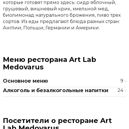
которые готовят прямо здесь: сидр яблочный,
грушевый, вишневый крик, хмельной мед,
биолимонад натурального брожения, пиво трех
сортов. Из еды предлагают блюда разных стран:
Англии, Польши, Германии и Америки.
Меню ресторана Art Lab
Medovarus
Основное меню
9
закуски от бара, 4 вида
Алкоголь и безалкогольные напитки
24
Начос с гуакамоле
190 ₽
вина по бокалам
закуски от кухни, 9 видов
San vigilio pinot provincia di pavia igt
300 ₽
Чесночные гренки с сыром
180 ₽
вина по бутылкам
салаты, 6 видов
San vigilio pinot provincia di pavia igt
1 800 ₽
Посетители о ресторане Art
Коул слоу из белой и красной капусты
190 ₽
дистилляты
Lab Medovarus
супы, 3 вида