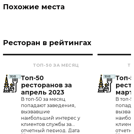
Эспрессо
90 ₽
Похожие места
чай листовой
В ассортименте
170 ₽
Ресторан в рейтингах
ТОП-50 ЗА МЕСЯЦ
ТО
Топ-50
Топ-
ресторанов за
рест
апрель 2023
март
В топ-50 за месяц
В топ-5
попадают заведения,
попада
вызвавшие
вызва
наибольший интерес у
наибол
клиентов службы за
клиент
отчетный период. Дата
отчетн