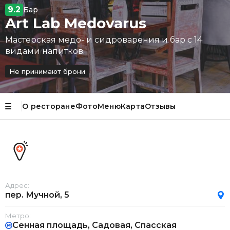
9.2
Бар
Art Lab Medovarus
Мастерская медо- и сидроварения и бар с 14
видами напитков.
Не принимают брони
О ресторане
Фото
Меню
Карта
Отзывы
Адрес:
пер. Мучной, 5
Метро:
Сенная площадь, Садовая, Спасская