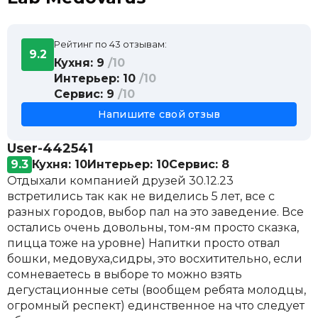
Классический шибач
200 ₽
Домашний куриный
240 ₽
настойки
паста, 3 вида
Морошка
250 ₽
Спагетти карбонара
350 ₽
Рейтинг по 43 отзывам:
виски
9.2
горячее, 8 видов
Кухня: 9
/10
Ballantine's
250 ₽
Куриная грудка с сальсой из свежих
320 ₽
Интерьер: 10
/10
ром
томатов
Сервис: 9
/10
Havana club anejo
250 ₽
пицца 30 см, 5 видов
джин
Напишите свой отзыв
Маргарита
420 ₽
Beefeater
300 ₽
гарниры, 5 видов
бренди
User-442541
Овощи на гриле или на пару
200 ₽
Арарат 5
250 ₽
9.3
Кухня: 10
Интерьер: 10
Сервис: 8
десерты, 5 видов
водка
Отдыхали компанией друзей 30.12.23
Торт соленая карамель
240 ₽
Хаски
170 ₽
встретились так как не виделись 5 лет, все с
текила
разных городов, выбор пал на это заведение. Все
Olmeca silver
270 ₽
остались очень довольны, том-ям просто сказка,
ликеры
пицца тоже на уровне) Напитки просто отвал
Baileys
250 ₽
бошки, медовуха,сидры, это восхитительно, если
вермуты
сомневаетесь в выборе то можно взять
Martini bianco
200 ₽
дегустационные сеты (вообщем ребята молодцы,
портвейн и херес
огромный респект) единственное на что следует
Porto rubi
280 ₽