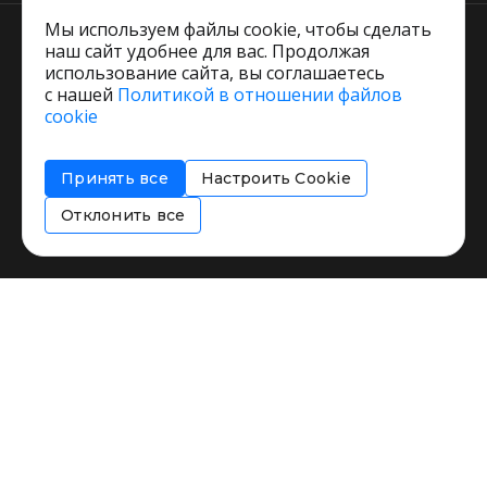
Мы используем файлы cookie, чтобы сделать
наш сайт удобнее для вас. Продолжая
использование сайта, вы соглашаетесь
с нашей
Политикой в отношении файлов
Пользовательское соглашение
cookie
Политика обработки персональных данных
Согласие на обработку персональных данных
Принять все
Настроить Cookie
Соглашение об информировании
Политика использования cookies
Отклонить все
Restorating.ru © 1999 - 2026