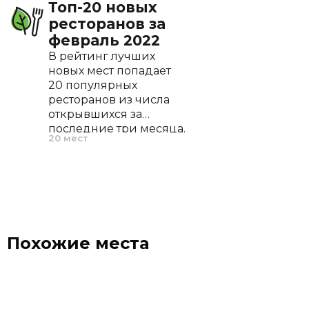
Топ-20 новых
ресторанов за
февраль 2022
В рейтинг лучших
новых мест попадает
20 популярных
ресторанов из числа
открывшихся за
последние три месяца.
20 мест
По нашему опыту, это
оптимальный период,
позволяющий
ресторану проявить
себя, отточить меню и
завоевать первых
поклонников.
Похожие места