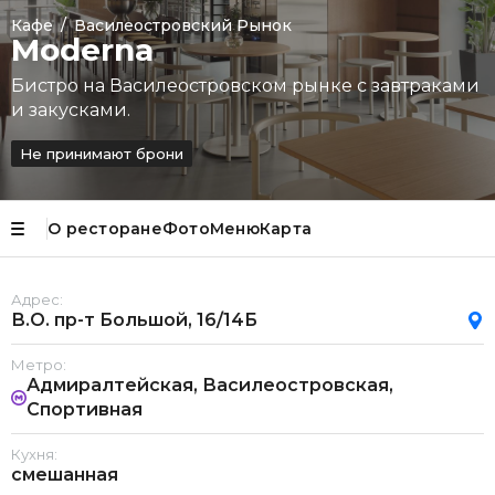
Кафе
/
Василеостровский Рынок
Moderna
Бистро на Василеостровском рынке с завтраками
и закусками.
Не принимают брони
О ресторане
Фото
Меню
Карта
Адрес:
В.О. пр-т Большой, 16/14Б
Метро:
Адмиралтейская, Василеостровская,
Спортивная
Кухня:
смешанная