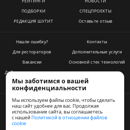
РЕЙТИНГИ
НОВОСТИ
ПОДБОРКИ
СПЕЦПРОЕКТЫ
РЕДАКЦИЯ ШУТИТ
Оставьте отзыв
Нашли ошибку?
Контакты
Для рестораторов
Дополнительные услуги
Вакансии
Основной стек технологий
Добавить свое заведение
Мы заботимся о вашей
Тарифы
конфиденциальности
Мы используем файлы cookie, чтобы сделать
наш сайт удобнее для вас. Продолжая
использование сайта, вы соглашаетесь
с нашей
Политикой в отношении файлов
Пользовательское соглашение
cookie
Политика обработки персональных данных