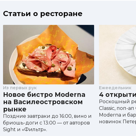
Статьи о ресторане
Из первых рук
Ежеедельник
Новое бистро Moderna
4 открыти
на Василеостровском
Роскошный рес
рынке
Classic, поп-ап
Moderna и бар
Поздние завтраки до 16:00, вино и
новинок Пете
бриошь-доги с 13:00 — от авторов
Sight и «Фильтр».