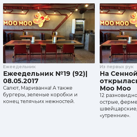
Ежеедельник
Из первых рук
Ежеедельник №19 (92)|
На Сенно
08.05.2017
открылас
Moo Moo
Салют, Мариванна! А также
бургеры, зеленые коробки и
12 разновидн
конец телячьих нежностей.
острые, ферм
швейцарские,
«утренние».