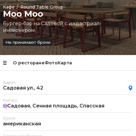
Кафе
/
Round Table Group
Moo Moo
Бургер-бар на Садовой с индастриал-
интерьером.
Не принимают брони
О ресторане
Фото
Карта
Адрес:
Садовая ул., 42
Метро:
Садовая, Сенная площадь, Спасская
Кухня:
американская