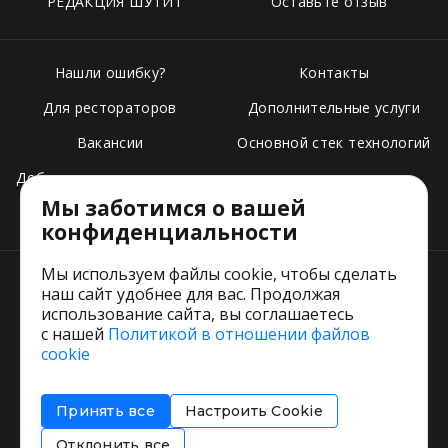
РЕДАКЦИЯ ШУТИТ
Оставьте отзыв
Нашли ошибку?
Контакты
Для рестораторов
Дополнительные услуги
Вакансии
Основной стек технологий
Добавить свое заведение
Мы заботимся о вашей
Тарифы
конфиденциальности
Мы используем файлы cookie, чтобы сделать
наш сайт удобнее для вас. Продолжая
использование сайта, вы соглашаетесь
с нашей
Политикой в отношении файлов
Пользовательское соглашение
cookie
Политика обработки персональных данных
Согласие на обработку персональных данных
Принять все
Настроить Cookie
Соглашение об информировании
Политика использования cookies
Отклонить все