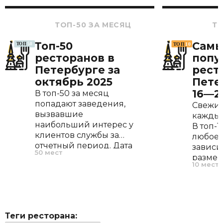
ТОП-50 ЗА МЕСЯЦ
ТО
Топ-50
Сам
ресторанов в
попу
Петербурге за
рест
октябрь 2025
Пете
16—2
В топ-50 за месяц
попадают заведения,
Свежий
вызвавшие
каждый
наибольший интерес у
В топ-
клиентов службы за
любое 
отчетный период. Дата
зависи
50 мест
открытия, меню и
размер
10 мест
расположение не
средне
играют роли, во
Единс
внимание
критер
принимается только
интере
частота запросов.
службы 
Теги ресторана:
проше