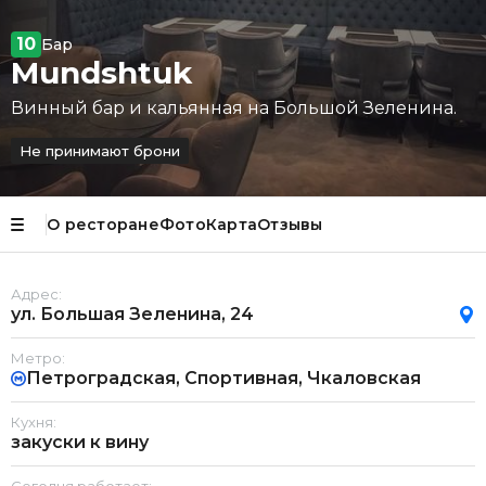
10
Бар
Mundshtuk
Винный бар и кальянная на Большой Зеленина.
Не принимают брони
О ресторане
Фото
Карта
Отзывы
Адрес:
ул. Большая Зеленина, 24
Метро:
Петроградская, Спортивная, Чкаловская
Кухня:
закуски к вину