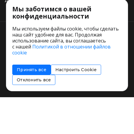
Мы заботимся о вашей
Тарифы
конфиденциальности
Мы используем файлы cookie, чтобы сделать
наш сайт удобнее для вас. Продолжая
использование сайта, вы соглашаетесь
с нашей
Политикой в отношении файлов
Пользовательское соглашение
cookie
Политика обработки персональных данных
Согласие на обработку персональных данных
Принять все
Настроить Cookie
Соглашение об информировании
Политика использования cookies
Отклонить все
Restorating.ru © 1999 - 2026