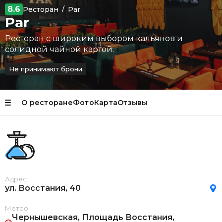
8.6
Ресторан
/
Par
Par
Ресторан с широким выбором кальянов и
солидной чайной картой.
Не принимают брони
О ресторане
Фото
Карта
Отзывы
Адрес:
ул. Восстания, 40
Метро:
Чернышевская, Площадь Восстания,