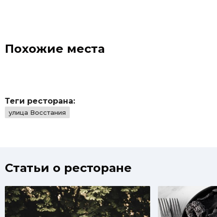
расположение не
рестор
играют роли, во
себя, 
внимание
завоев
принимается только
поклон
частота запросов.
Похожие места
Теги ресторана:
улица Восстания
Статьи о ресторане