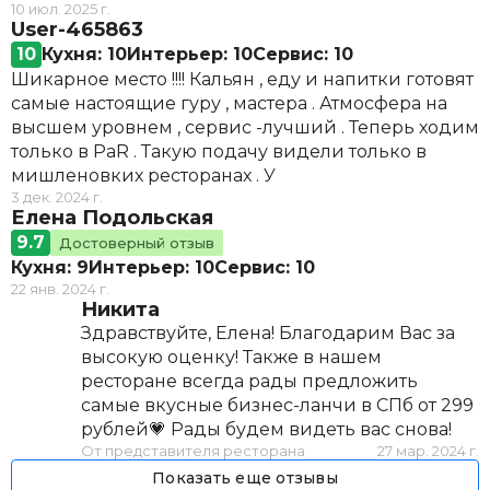
10 июл. 2025 г.
User-465863
10
Кухня: 10
Интерьер: 10
Сервис: 10
Шикарное место !!!! Кальян , еду и напитки готовят
самые настоящие гуру , мастера . Атмосфера на
высшем уровнем , сервис -лучший . Теперь ходим
только в PaR . Такую подачу видели только в
мишленовких ресторанах . У
3 дек. 2024 г.
Елена Подольская
9.7
Достоверный отзыв
Кухня: 9
Интерьер: 10
Сервис: 10
22 янв. 2024 г.
Никита
Здравствуйте, Елена! Благодарим Вас за
высокую оценку! Также в нашем
ресторане всегда рады предложить
самые вкусные бизнес-ланчи в СПб от 299
рублей💗 Рады будем видеть вас снова!
От представителя ресторана
27 мар. 2024 г.
Показать еще отзывы