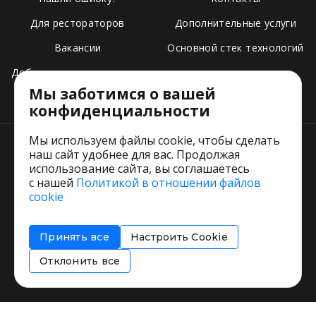
Для рестораторов
Дополнительные услуги
Вакансии
Основной стек технологий
Добавить свое заведение
Мы заботимся о вашей
Тарифы
конфиденциальности
Мы используем файлы cookie, чтобы сделать
наш сайт удобнее для вас. Продолжая
использование сайта, вы соглашаетесь
с нашей
Политикой в отношении файлов
Пользовательское соглашение
cookie
Политика обработки персональных данных
Согласие на обработку персональных данных
Принять все
Настроить Cookie
Соглашение об информировании
Политика использования cookies
Отклонить все
Restorating.ru © 1999 - 2026