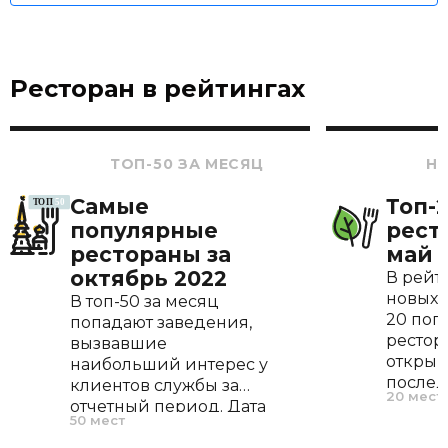
Ресторан в рейтингах
ТОП-50 ЗА МЕСЯЦ
Н
Самые
Топ-
популярные
рест
рестораны за
май 
октябрь 2022
В рейт
новых 
В топ-50 за месяц
20 поп
попадают заведения,
рестор
вызвавшие
открыв
наибольший интерес у
послед
клиентов службы за
20 мест
По наш
отчетный период. Дата
50 мест
оптима
открытия, меню и
позво