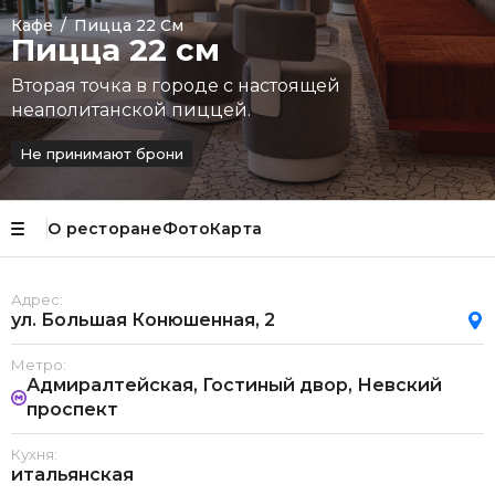
Кафе
/
Пицца 22 См
Пицца 22 см
Вторая точка в городе с настоящей
неаполитанской пиццей.
Не принимают брони
О ресторане
Фото
Карта
Адрес:
ул. Большая Конюшенная, 2
Метро:
Адмиралтейская, Гостиный двор, Невский
проспект
Кухня:
итальянская