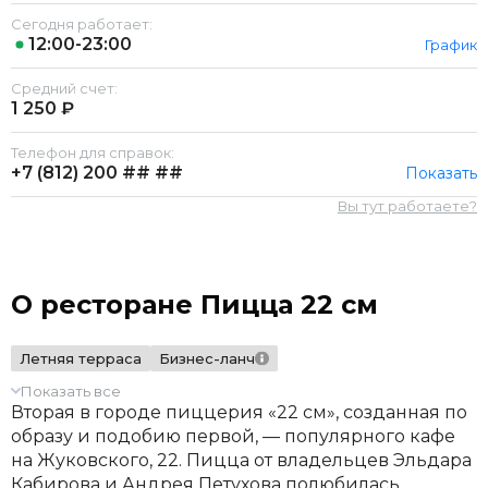
Сегодня работает:
12:00-23:00
График
Средний счет:
1 250 ₽
Телефон для справок:
+7 (812)
200 ## ##
Показать
Вы тут работаете?
О ресторане Пицца 22 см
Летняя терраса
Бизнес-ланч
Показать все
Вторая в городе пиццерия «22 см», созданная по
образу и подобию первой, — популярного кафе
на Жуковского, 22. Пицца от владельцев Эльдара
Кабирова и Андрея Петухова полюбилась