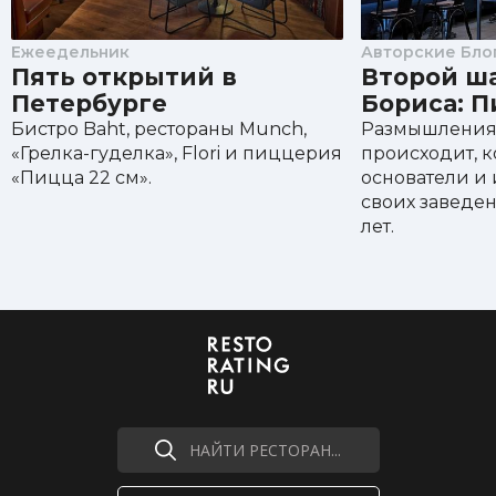
Ежеедельник
Авторские Бло
Пять открытий в
Второй ш
Петербурге
Бориса: П
Бистро Baht, рестораны Munch,
Размышления Б
«Грелка-гуделка», Flori и пиццерия
происходит, к
«Пицца 22 см».
основатели и 
своих заведен
лет.
НАЙТИ РЕСТОРАН...