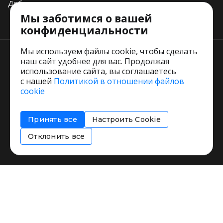
Добавить свое заведение
Мы заботимся о вашей
Тарифы
конфиденциальности
Мы используем файлы cookie, чтобы сделать
наш сайт удобнее для вас. Продолжая
использование сайта, вы соглашаетесь
с нашей
Политикой в отношении файлов
Пользовательское соглашение
cookie
Политика обработки персональных данных
Согласие на обработку персональных данных
Принять все
Настроить Cookie
Соглашение об информировании
Политика использования cookies
Отклонить все
Restorating.ru © 1999 - 2026