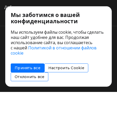
Добавить свое заведение
Мы заботимся о вашей
Тарифы
конфиденциальности
Мы используем файлы cookie, чтобы сделать
наш сайт удобнее для вас. Продолжая
использование сайта, вы соглашаетесь
с нашей
Политикой в отношении файлов
Пользовательское соглашение
cookie
Политика обработки персональных данных
Согласие на обработку персональных данных
Принять все
Настроить Cookie
Соглашение об информировании
Политика использования cookies
Отклонить все
Restorating.ru © 1999 - 2026