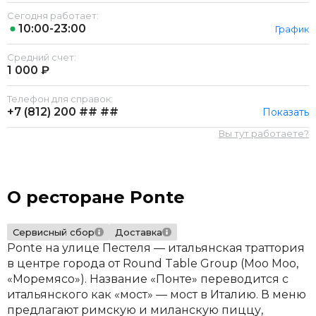
Сегодня работает:
10:00-23:00
График
Средний счет:
1 000 ₽
Телефон для справок:
+7 (812)
200 ## ##
Показать
Вы тут работаете?
О ресторане Ponte
Сервисный сбор
Доставка
Ponte на улице Пестеля — итальянская траттория
в центре города от Round Table Group (Moo Moo,
«Моремясо»). Название «Понте» переводится с
итальянского как «мост» — мост в Италию. В меню
предлагают римскую и миланскую пиццу,