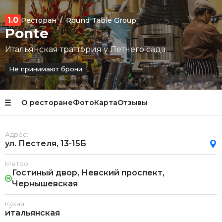
1.0
Ресторан
/
Round Table Group
Ponte
Итальянская траттория у Летнего сада.
Не принимают брони
О ресторане
Фото
Карта
Отзывы
Адрес:
ул. Пестеля, 13-15Б
Метро:
Гостиный двор, Невский проспект,
Чернышевская
Кухня:
итальянская