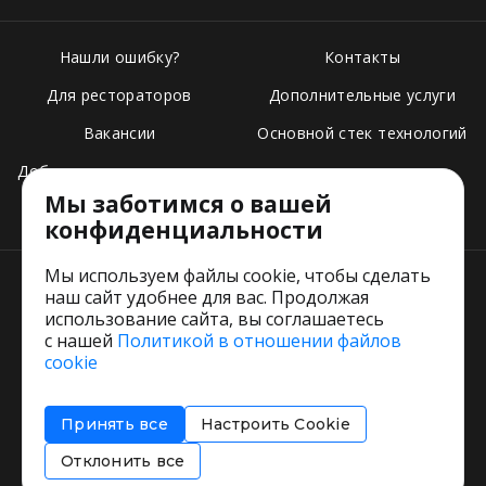
Нашли ошибку?
Контакты
Для рестораторов
Дополнительные услуги
Вакансии
Основной стек технологий
Добавить свое заведение
Мы заботимся о вашей
Тарифы
конфиденциальности
Мы используем файлы cookie, чтобы сделать
наш сайт удобнее для вас. Продолжая
использование сайта, вы соглашаетесь
с нашей
Политикой в отношении файлов
Пользовательское соглашение
cookie
Политика обработки персональных данных
Согласие на обработку персональных данных
Принять все
Настроить Cookie
Соглашение об информировании
Политика использования cookies
Отклонить все