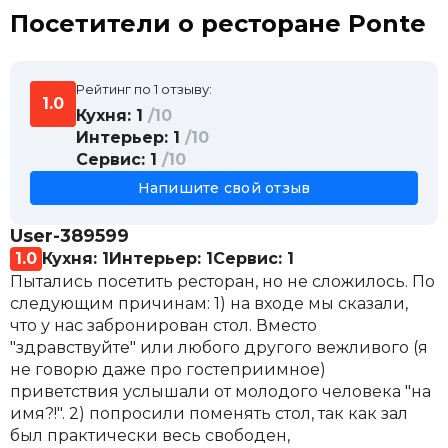
Посетители о ресторане Ponte
Рейтинг по 1 отзыву:
1.0
Кухня: 1
/10
Интерьер: 1
/10
Сервис: 1
/10
Напишите свой отзыв
User-389599
1.0
Кухня: 1
Интерьер: 1
Сервис: 1
Пытались посетить ресторан, но не сложилось. По
следующим причинам: 1) на входе мы сказали,
что у нас забронирован стол. Вместо
"здравствуйте" или любого другого вежливого (я
не говорю даже про гостеприимное)
приветствия услышали от молодого человека "на
имя?!". 2) попросили поменять стол, так как зал
был практически весь свободен,