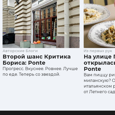
Авторские Блоги
Из первых рук
Второй шанс Критика
На улице 
Бориса: Ponte
открылас
Ponte
Прогресс. Вкуснее. Ровнее. Лучше
по еде. Теперь со звездой.
Вам пиццу р
миланскую? О
итальянском 
от Летнего сад