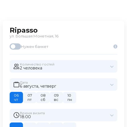
космополитичном
меню.
Ripasso
ул. Большая Монетная, 16
Нужен банкет
Количество гостей
2 человекa
Дата
6 августа, четверг
06
07
08
09
10
чт
пт
сб
вс
пн
Время визита
18:00