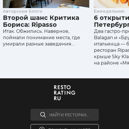
Авторские Блоги
Ежеедельник
Второй шанс Критика
6 открыти
Бориса: Ripasso
Петербур
Итак. Обжились. Наверное,
Два гастро-пр
поймали понимание места, где
Balagan и «Бр
умирали разные заведения…
итальянца — б
ресторан Ripas
крыше Sky Kla
на районе «Мя
НАЙТИ РЕСТОРАН...