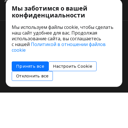
Мы заботимся о вашей
Тарифы
конфиденциальности
Мы используем файлы cookie, чтобы сделать
наш сайт удобнее для вас. Продолжая
использование сайта, вы соглашаетесь
с нашей
Политикой в отношении файлов
Пользовательское соглашение
cookie
Политика обработки персональных данных
Согласие на обработку персональных данных
Принять все
Настроить Cookie
Соглашение об информировании
Политика использования cookies
Отклонить все
Restorating.ru © 1999 - 2026