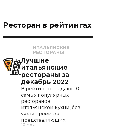
Ресторан в рейтингах
ИТАЛЬЯНСКИЕ
РЕСТОРАНЫ
Лучшие
итальянские
рестораны за
декабрь 2022
В рейтинг попадают 10
самых популярных
ресторанов
итальянской кухни, без
учета проектов,
представляющих
10 мест
итальянскую кухню
лишь разделом в