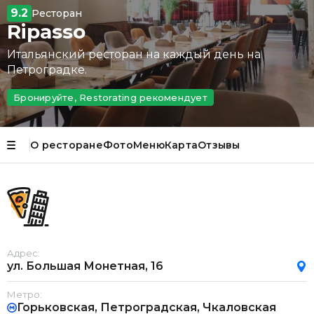
9.2
Ресторан
Ripasso
Итальянский ресторан на каждый день на
Петроградке.
Бронируйте, Restorating рекомендует
О ресторане
Фото
Меню
Карта
Отзывы
Адрес:
ул. Большая Монетная, 16
Метро:
Горьковская, Петроградская, Чкаловская