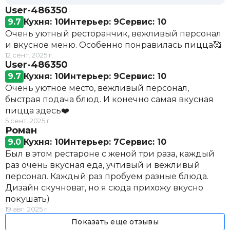
User-486350
9.7
Кухня: 10
Интерьер: 9
Сервис: 10
Очень уютный ресторанчик, вежливый персонал
и вкусное меню. Особенно понравилась пицца🥰
12 сент. 2025 г.
User-486350
9.7
Кухня: 10
Интерьер: 9
Сервис: 10
Очень уютное место, вежливый персонал,
быстрая подача блюд. И конечно самая вкусная
пицца здесь❤️
5 сент. 2025 г.
Роман
9.0
Кухня: 10
Интерьер: 7
Сервис: 10
Был в этом рестароне с женой три раза, каждый
раз очень вкусная еда, учтивый и вежливый
персонал. Каждый раз пробуем разные блюда.
Дизайн скучноват, но я сюда прихожу вкусно
покушать)
19 авг. 2025 г.
Показать еще отзывы