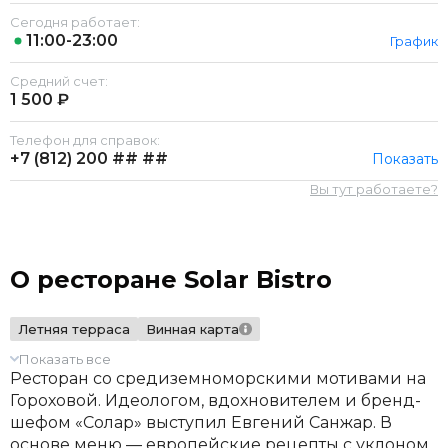
Сегодня работает:
11:00-23:00
График
Средний счет:
1 500 ₽
Телефон для справок:
+7 (812)
200 ## ##
Показать
Вы тут работаете?
О ресторане Solar Bistro
Летняя терраса
Винная карта
Показать все
Ресторан со средиземноморскими мотивами на
Гороховой. Идеологом, вдохновителем и бренд-
шефом «Солар» выступил Евгений Санжар. В
основе меню — европейские рецепты с уклоном