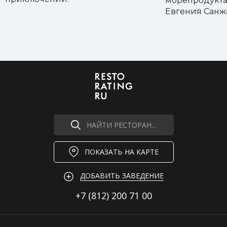
морепродукта
Вафельные трубочки тирамису
350 ₽
Евгения Санж
Сырный чизкейк
390 ₽
Булочка шу, фундучный крем, соленая
390 ₽
карамель
Яблочный тарт
420 ₽
Абрикосовая ром-баба, сметанный мусс
420 ₽
Мороженое или сорбет
190 ₽
НАЙТИ РЕСТОРАН...
ПОКАЗАТЬ НА КАРТЕ
ДОБАВИТЬ ЗАВЕДЕНИЕ
+7 (812)
200 71 00