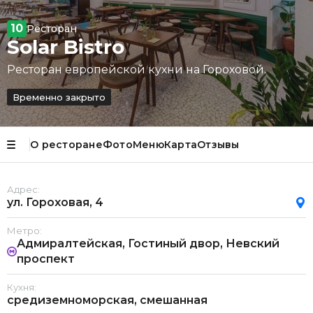
10
Ресторан
Solar Bistro
Ресторан европейской кухни на Гороховой.
Временно закрыто
О ресторане
Фото
Меню
Карта
Отзывы
Адрес:
ул. Гороховая, 4
Метро:
Адмиралтейская, Гостиный двор, Невский
проспект
Кухня:
средиземноморская, смешанная