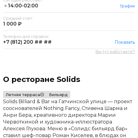
Сегодня работает:
14:00-02:00
График
Средний счет:
1 000 ₽
Телефон для справок:
+7 (812)
200 ## ##
Показать
Вы тут работаете?
О ресторане Solids
Летняя терраса
Бильярд
Solids Billiard & Bar на Гатчинской улице — проект
сооснователей Nothing Fancy, Стивена Шарма и
Анри Бера, креативного директора Марии
Червоткиной и художника-иллюстратора
Алексея Глухова. Меню в «Солидс бильярд бар»
ставил шеф-повар Роман Киселев, в блюдах он