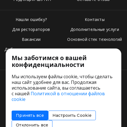
Нашли ошибку?
Контакты
Для рестораторов
Дополнительные услуги
Вакансии
Основной стек технологий
Добавить свое заведение
Мы заботимся о вашей
Тарифы
конфиденциальности
Мы используем файлы cookie, чтобы сделать
наш сайт удобнее для вас. Продолжая
использование сайта, вы соглашаетесь
с нашей
Политикой в отношении файлов
Пользовательское соглашение
cookie
Политика обработки персональных данных
Согласие на обработку персональных данных
Принять все
Настроить Cookie
Соглашение об информировании
Политика использования cookies
Отклонить все