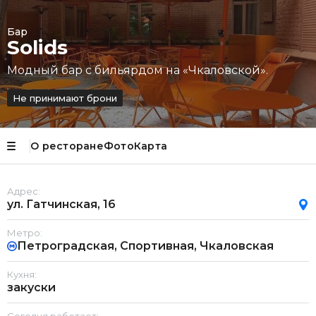
Бар
Solids
Модный бар с бильярдом на «Чкаловской».
Не принимают брони
О ресторане
Фото
Карта
Адрес:
ул. Гатчинская, 16
Метро:
Петроградская, Спортивная, Чкаловская
Кухня:
закуски