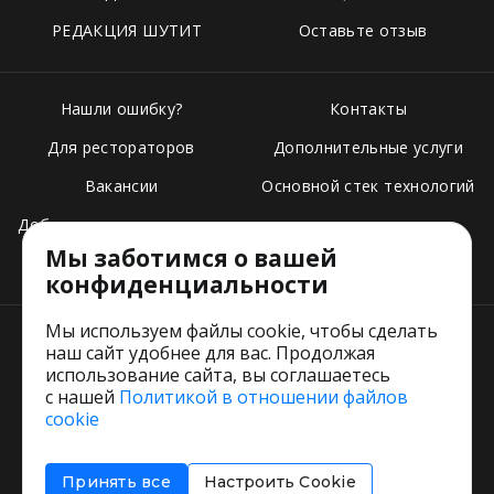
РЕДАКЦИЯ ШУТИТ
Оставьте отзыв
Нашли ошибку?
Контакты
Для рестораторов
Дополнительные услуги
Вакансии
Основной стек технологий
Добавить свое заведение
Мы заботимся о вашей
Тарифы
конфиденциальности
Мы используем файлы cookie, чтобы сделать
наш сайт удобнее для вас. Продолжая
использование сайта, вы соглашаетесь
с нашей
Политикой в отношении файлов
Пользовательское соглашение
cookie
Политика обработки персональных данных
Согласие на обработку персональных данных
Принять все
Настроить Cookie
Соглашение об информировании