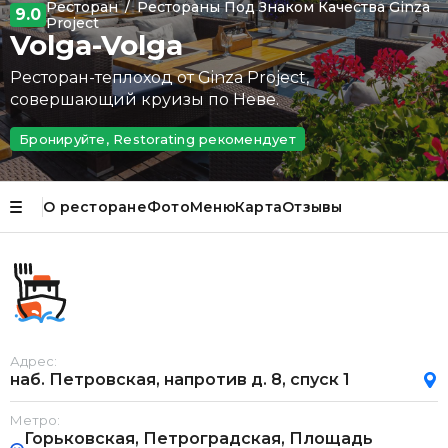
Ресторан
/
Рестораны Под Знаком Качества Ginza
9.0
Project
Volga-Volga
Ресторан-теплоход от Ginza Project,
совершающий круизы по Неве.
Бронируйте, Restorating рекомендует
О ресторане
Фото
Меню
Карта
Отзывы
Адрес:
наб. Петровская, напротив д. 8, спуск 1
Метро:
Горьковская, Петроградская, Площадь