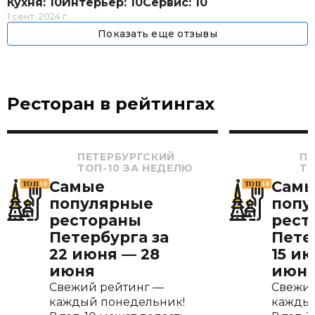
Кухня: 10
Интерьер: 10
Сервис: 10
1 сент. 2024 г.
Показать еще отзывы
Ресторан в рейтингах
ПЕТЕРБУРГСКИЙ
ПЕ
ТОП-10 ЗА НЕДЕЛЮ
ТО
Самые
Сам
популярные
попу
рестораны
рест
Петербурга за
Пете
22 июня — 28
15 ию
июня
июн
Свежий рейтинг —
Свежий
каждый понедельник!
каждый