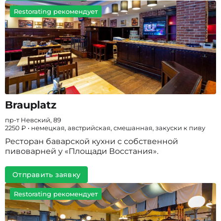
Restorating рекомендует
Brauplatz
пр-т Невский, 89
2250 ₽ • немецкая, австрийская, смешанная, закуски к пиву
Ресторан баварской кухни с собственной
пивоварней у «Площади Восстания».
Отправить заявку
Restorating рекомендует