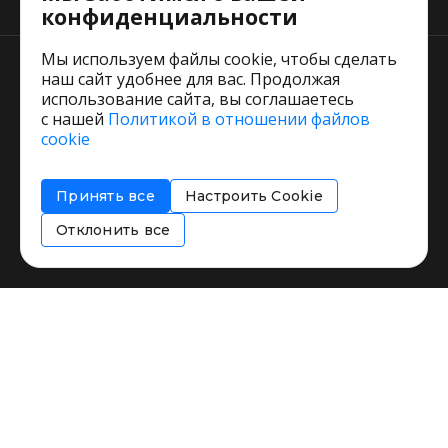
конфиденциальности
Мы используем файлы cookie, чтобы сделать
наш сайт удобнее для вас. Продолжая
использование сайта, вы соглашаетесь
с нашей
Политикой в отношении файлов
Пользовательское соглашение
cookie
Политика обработки персональных данных
Согласие на обработку персональных данных
Принять все
Настроить Cookie
Соглашение об информировании
Политика использования cookies
Отклонить все
Restorating.ru © 1999 - 2026