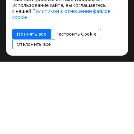
использование сайта, вы соглашаетесь
с нашей
Политикой в отношении файлов
Пользовательское соглашение
cookie
Политика обработки персональных данных
Согласие на обработку персональных данных
Принять все
Настроить Cookie
Соглашение об информировании
Политика использования cookies
Отклонить все
Restorating.ru © 1999 - 2026