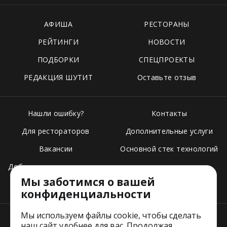
АФИША
РЕСТОРАНЫ
РЕЙТИНГИ
НОВОСТИ
ПОДБОРКИ
СПЕЦПРОЕКТЫ
РЕДАКЦИЯ ШУТИТ
Оставьте отзыв
Нашли ошибку?
Контакты
Для рестораторов
Дополнительные услуги
Вакансии
Основной стек технологий
Добавить свое заведение
Мы заботимся о вашей
Тарифы
конфиденциальности
Мы используем файлы cookie, чтобы сделать
наш сайт удобнее для вас. Продолжая