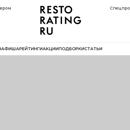
нером
Спецпро
В
АФИША
РЕЙТИНГИ
АКЦИИ
ПОДБОРКИ
СТАТЬИ