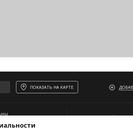
ДОБАВ
ПОКАЗАТЬ НА КАРТЕ
АНЫ
Нашли ош
иальности
И
Для рест