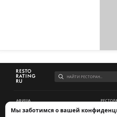
НАЙТИ РЕСТОРАН...
АФИША
РЕСТОР
Мы заботимся о вашей конфиденц
РЕЙТИНГИ
НОВОСТ