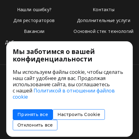
Нашли ошибку?
Контакты
Для рестораторов
Дополнительные услуги
Вакансии
Основной стек технологий
Добавить свое заведение
Мы заботимся о вашей
Тарифы
конфиденциальности
Мы используем файлы cookie, чтобы сделать
наш сайт удобнее для вас. Продолжая
использование сайта, вы соглашаетесь
с нашей
Политикой в отношении файлов
Пользовательское соглашение
cookie
Политика обработки персональных данных
Согласие на обработку персональных данных
Принять все
Настроить Cookie
Соглашение об информировании
Политика использования cookies
Отклонить все
Restorating.ru © 1999 - 2026