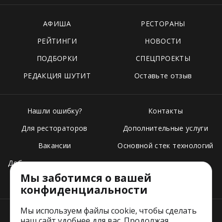
АФИША
РЕСТОРАНЫ
РЕЙТИНГИ
НОВОСТИ
ПОДБОРКИ
СПЕЦПРОЕКТЫ
РЕДАКЦИЯ ШУТИТ
Оставьте отзыв
Нашли ошибку?
Контакты
Для рестораторов
Дополнительные услуги
Вакансии
Основной стек технологий
Добавить свое заведение
Мы заботимся о вашей
Тарифы
конфиденциальности
Мы используем файлы cookie, чтобы сделать
наш сайт удобнее для вас. Продолжая