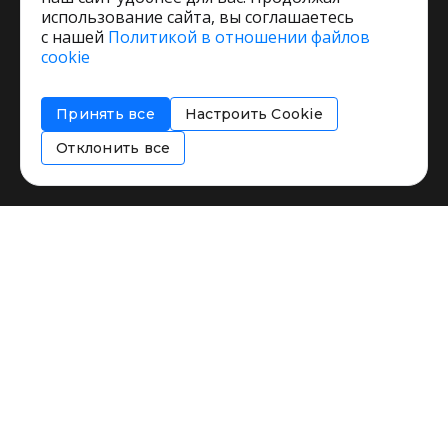
использование сайта, вы соглашаетесь
с нашей
Политикой в отношении файлов
Пользовательское соглашение
cookie
Политика обработки персональных данных
Согласие на обработку персональных данных
Принять все
Настроить Cookie
Соглашение об информировании
Политика использования cookies
Отклонить все
Restorating.ru © 1999 - 2026