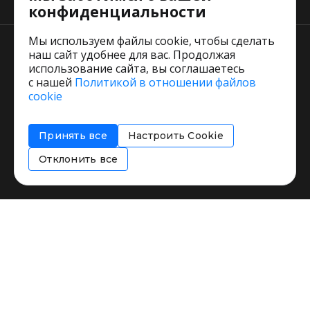
конфиденциальности
Мы используем файлы cookie, чтобы сделать
наш сайт удобнее для вас. Продолжая
использование сайта, вы соглашаетесь
с нашей
Политикой в отношении файлов
Пользовательское соглашение
cookie
Политика обработки персональных данных
Согласие на обработку персональных данных
Принять все
Настроить Cookie
Соглашение об информировании
Политика использования cookies
Отклонить все
Restorating.ru © 1999 - 2026