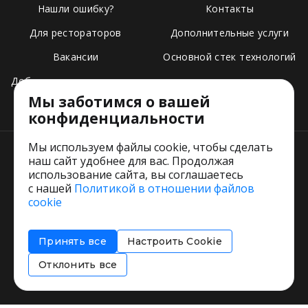
Нашли ошибку?
Контакты
Для рестораторов
Дополнительные услуги
Вакансии
Основной стек технологий
Добавить свое заведение
Мы заботимся о вашей
Тарифы
конфиденциальности
Мы используем файлы cookie, чтобы сделать
наш сайт удобнее для вас. Продолжая
использование сайта, вы соглашаетесь
с нашей
Политикой в отношении файлов
Пользовательское соглашение
cookie
Политика обработки персональных данных
Согласие на обработку персональных данных
Принять все
Настроить Cookie
Соглашение об информировании
Политика использования cookies
Отклонить все
Restorating.ru © 1999 - 2026