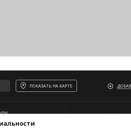
ДОБАВ
ПОКАЗАТЬ НА КАРТЕ
АНЫ
Нашли ош
иальности
И
Для рест