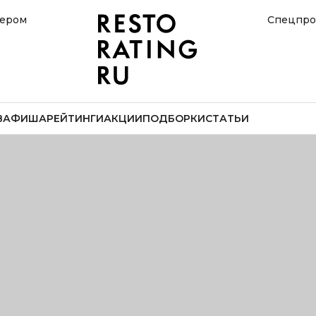
нером
Спецпро
В
АФИША
РЕЙТИНГИ
АКЦИИ
ПОДБОРКИ
СТАТЬИ