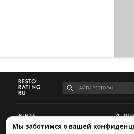
НАЙТИ РЕСТОРАН...
АФИША
РЕСТОР
Мы заботимся о вашей конфиденц
РЕЙТИНГИ
НОВОСТ