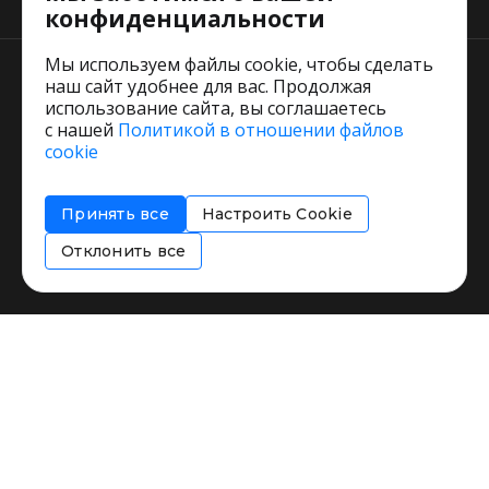
конфиденциальности
Мы используем файлы cookie, чтобы сделать
наш сайт удобнее для вас. Продолжая
использование сайта, вы соглашаетесь
с нашей
Политикой в отношении файлов
Пользовательское соглашение
cookie
Политика обработки персональных данных
Согласие на обработку персональных данных
Принять все
Настроить Cookie
Соглашение об информировании
Политика использования cookies
Отклонить все
Restorating.ru © 1999 - 2026