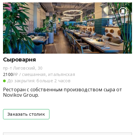
Сыроварня
пр-т Лиговский, 30
2100
₽₽
/
смешанная, итальянская
До закрытия: больше 2 часов
Ресторан с собственным производством сыра от
Novikov Group.
Заказать столик