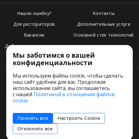
Нашли ошибку?
Контакты
Для рестораторов
Дополнительные услуги
Вакансии
Основной стек технологий
Добавить свое заведение
Мы заботимся о вашей
Тарифы
конфиденциальности
Мы используем файлы cookie, чтобы сделать
наш сайт удобнее для вас. Продолжая
использование сайта, вы соглашаетесь
с нашей
Политикой в отношении файлов
Пользовательское соглашение
cookie
Политика обработки персональных данных
Согласие на обработку персональных данных
Принять все
Настроить Cookie
Соглашение об информировании
Политика использования cookies
Отклонить все
Restorating.ru © 1999 - 2026