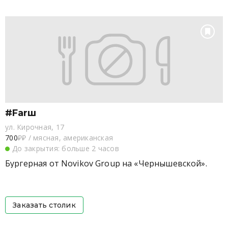
#Farш
ул. Кирочная, 17
700
₽₽
/
мясная, американская
До закрытия: больше 2 часов
Бургерная от Novikov Group на «Чернышевской».
Заказать столик