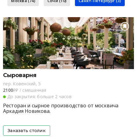
Москва (74)
Сочи (10)
Санкт-Петербург (3)
Сыроварня
пер. Ковенский, 5
2100
₽₽
/
смешанная
До закрытия: больше 2 часов
Ресторан и сырное производство от москвича
Аркадия Новикова.
Заказать столик