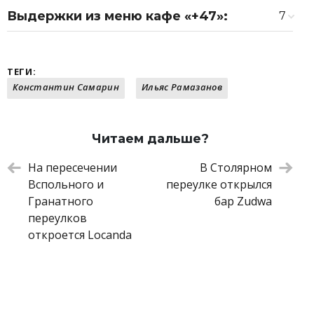
Выдержки из меню кафе «+47»:
7
Скрэмбл с креветками
700 ₽
Пшенная каша с яйцом пашот
550 ₽
Тартар из баклажана
380 ₽
ТЕГИ:
Тыквенный суп с кокосовой пеной
550 ₽
Константин Самарин
Ильяс Рамазанов
Равиоли с креветками в соусе биск
850 ₽
Домашняя паста с лососем
990 ₽
Стейк из лосося и кукурузный крем
1 290 ₽
Читаем дальше?
На пересечении
В Столярном
Вспольного и
переулке открылся
Гранатного
бар Zudwa
переулков
откроется Locanda