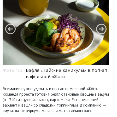
Фото 1/3:
Вафля «Тайские каникулы» в поп-ап
вафельной «Жöн»
Внимание нужно уделить и поп-ап вафельной «Жöн».
Команда проекта готовит безглютеновые овощные вафли
(от 740) из цукини, тыквы, картофеля. Есть веганский
вариант и вафли со сладкими топпингами. В компанию —
смузи, латте куркума-масала и матча-лемонграсс.