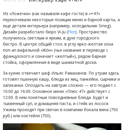
Фото 1/5:
Интерьер кафе «+47»
Из «Ложечки» (как называли кафе гости) в «+47»
перекочевали некоторые позиции меню и барной карты, а
еще детали интерьера (например, холодильник Smeg).
Дизайн разработало бюро Vi-Ju (
Flor
). Пространство
получилось светлым и ярким, в духе городского
бистро. В центре общий стол, в углу ярко-желтая зона
поп-ап вафельной «Жöн» (чье название в переводе с
французского и означает «желтый»), рядом барная
стойка, оформленная в виде шахматной доски.
За кухню отвечает шеф Ильяс Рамазанов. По утрам здесь
готовят пшенную кашу, блюда из яиц, панкейки, сырники и
запеканки. Опоздать на завтрак сложно — его подают с
10:00 до 16:00. Основное меню «Плюс 47» действует с
12:00. В нем понятные повседневные блюда. Будет и
тыквенный суп, и домашняя паста, и стейк из лосося.
Ужины проходят при свечах в компании бокала вина (750
руб.) или коктейля (750).